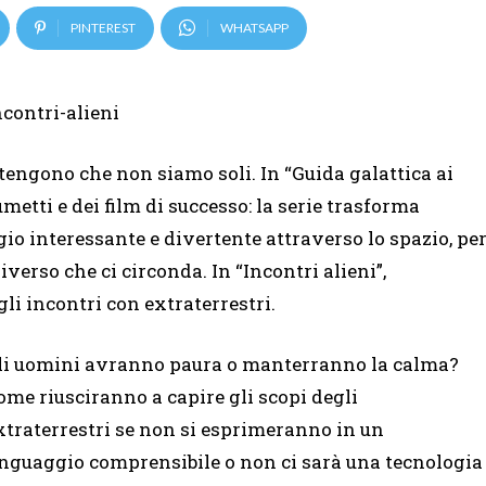
PINTEREST
WHATSAPP
stengono che non siamo soli. In “Guida galattica ai
metti e dei film di successo: la serie trasforma
io interessante e divertente attraverso lo spazio, pe
verso che ci circonda. In “Incontri alieni”,
i incontri con extraterrestri.
li uomini avranno paura o manterranno la calma?
ome riusciranno a capire gli scopi degli
xtraterrestri se non si esprimeranno in un
inguaggio comprensibile o non ci sarà una tecnologia