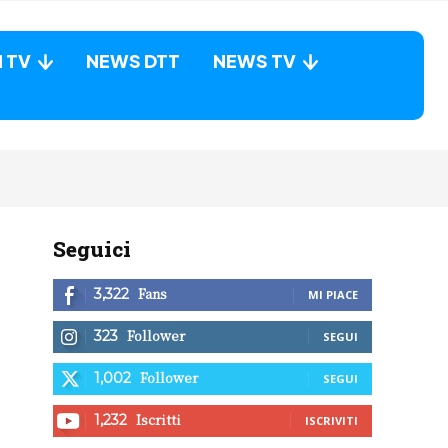
N TV
NEWS DTT
NEWS TV
Seguici
Fans
3,322
MI PIACE
Follower
323
SEGUI
Follower
1,002
SEGUI
Iscritti
1,232
ISCRIVITI