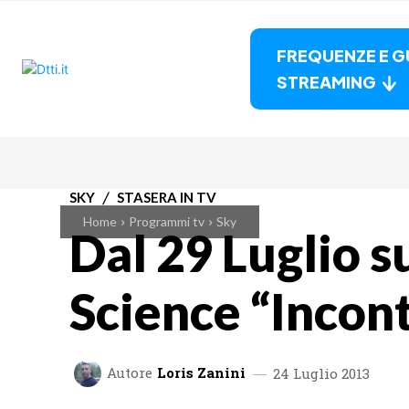
FREQUENZE E G
STREAMING
SKY
STASERA IN TV
Home
Programmi tv
Sky
Dal 29 Luglio s
Science “Incont
Autore
Loris Zanini
24 Luglio 2013