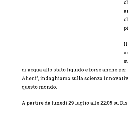
c
a
c
p
I
a
s
di acqua allo stato liquido e forse anche per 
Alieni”, indaghiamo sulla scienza innovativ
questo mondo.
A partire da lunedì 29 luglio alle 22:05 su D