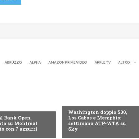
ABRUZZO
ALPHA
AMAZON PRIME VIDEO
APPLE TV
ALTRO
NOW TV
Washington doppio 500,
l Bank Open,
Los Cabos e Memphis:
ta su Montreal
settimana ATP-WTA su
to con 7 azzurri
Sky