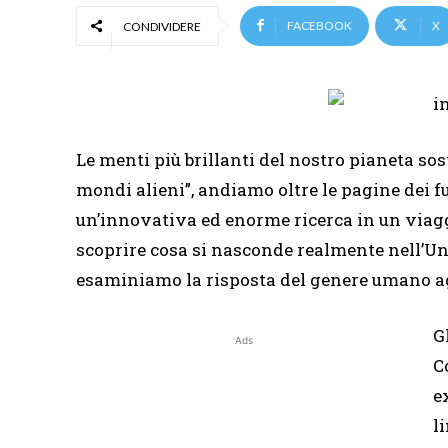
FACEBOOK
X
CONDIVIDERE
Le menti più brillanti del nostro pianeta so
mondi alieni”, andiamo oltre le pagine dei fu
un’innovativa ed enorme ricerca in un viagg
scoprire cosa si nasconde realmente nell’Uni
esaminiamo la risposta del genere umano agl
G
Ads
C
e
l