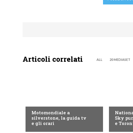
Articoli correlati
ALL
20 MEDIASET
MOTO GP
NOW TV
Motomondiale a
Nationa
silverstone, la guida tv
Sky pun
e gli orari
e Toron