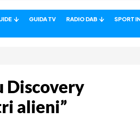
UIDE
GUIDA TV
RADIO DAB
SPORT I
u Discovery
ri alieni”