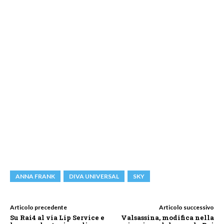
ANNA FRANK
DIVA UNIVERSAL
SKY
Articolo precedente
Articolo successivo
Su Rai4 al via Lip Service e
Valsassina, modifica nella