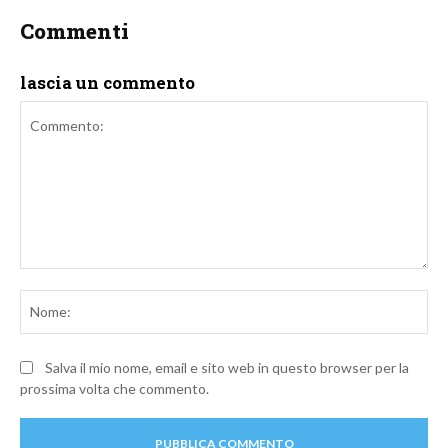
Commenti
lascia un commento
Commento:
No
Salva il mio nome, email e sito web in questo browser per la
prossima volta che commento.