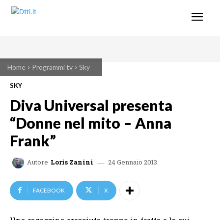
Home
Programmi tv
Sky
SKY
Diva Universal presenta
“Donne nel mito – Anna
Frank”
24 Gennaio 2013
Autore
Loris Zanini
FACEBOOK
X
Una ragazzina cresciuta troppo in fretta e la cui