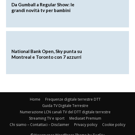
Da Gumball a Regular Show: le
grandi novità tv per bambini
National Bank Open, Sky punta su
Montreal e Toronto con 7 azzurri
Home
Frequenze digitale terrestre DTT
Guida TV Digitale Terrestre
Numerazione LCN canali TV del DTT digitale terrestre
Streaming TV e sport
Mediaset Premium
Chi siamo – Contattaci – Disclaimer
Privacy policy
Cookie policy