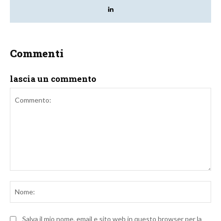
Commenti
lascia un commento
Commento:
No
Salva il mio nome, email e sito web in questo browser per la