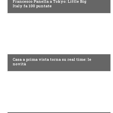
Francesco Panella a Tokyo: Little Big
Italy fa 100 puntate
DISCOVERY+
Casa a prima vista torna su real time: le
novità
MOTO GP