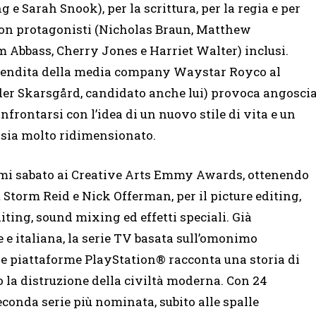
e Sarah Snook), per la scrittura, per la regia e per
 non protagonisti (Nicholas Braun, Matthew
 Abbass, Cherry Jones e Harriet Walter) inclusi.
a vendita della media company Waystar Royco al
er Skarsgård, candidato anche lui) provoca angosci
nfrontarsi con l’idea di un nuovo stile di vita e un
o sia molto ridimensionato.
remi sabato ai Creative Arts Emmy Awards, ottenendo
 Storm Reid e Nick Offerman, per il picture editing,
iting, sound mixing ed effetti speciali. Già
 e italiana, la serie TV basata sull’omonimo
e piattaforme PlayStation® racconta una storia di
la distruzione della civiltà moderna. Con 24
conda serie più nominata, subito alle spalle