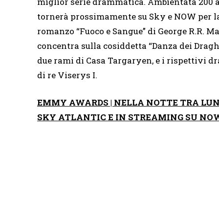
miglior serie drammatica. Ambientata 200 
tornerà prossimamente su Sky e NOW per la 
romanzo “Fuoco e Sangue” di George R.R. Marti
concentra sulla cosiddetta “Danza dei Draghi”,
due rami di Casa Targaryen, e i rispettivi dr
di re Viserys I.
EMMY AWARDS | NELLA NOTTE TRA LUNED
SKY ATLANTIC E IN STREAMING SU NO