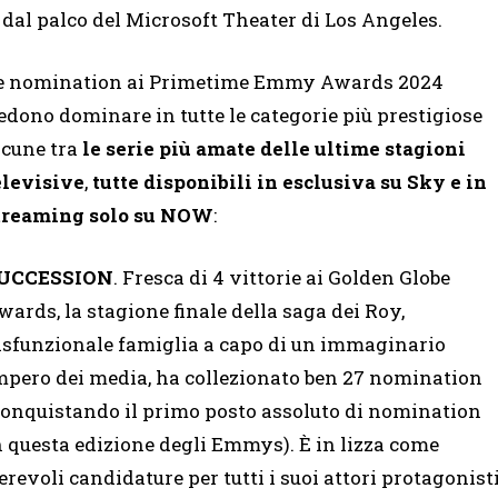
dal palco del Microsoft Theater di Los Angeles.
e nomination ai Primetime Emmy Awards 2024
edono dominare in tutte le categorie più prestigiose
lcune tra
le serie più amate delle ultime stagioni
elevisive
,
tutte disponibili in esclusiva su Sky e in
treaming solo su NOW
:
UCCESSION
. Fresca di 4 vittorie ai Golden Globe
wards, la stagione finale della saga dei Roy,
isfunzionale famiglia a capo di un immaginario
mpero dei media, ha collezionato ben 27 nomination
conquistando il primo posto assoluto di nomination
n questa edizione degli Emmys). È in lizza come
voli candidature per tutti i suoi attori protagonist