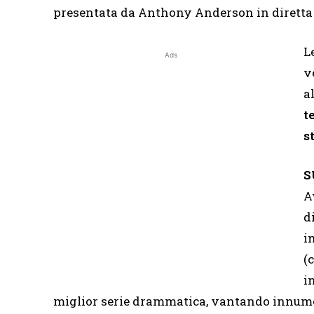
presentata da Anthony Anderson in diretta 
L
Ads
v
a
t
s
S
A
d
i
(
i
miglior serie drammatica, vantando innumere