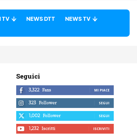
N TV
NEWS DTT
NEWS TV
Seguici
Fans
3,322
MI PIACE
Follower
323
SEGUI
Follower
1,002
SEGUI
Iscritti
1,232
ISCRIVITI