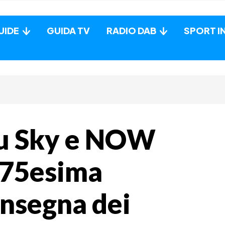
UIDE
GUIDA TV
RADIO DAB
SPORT I
u Sky e NOW
a 75esima
onsegna dei