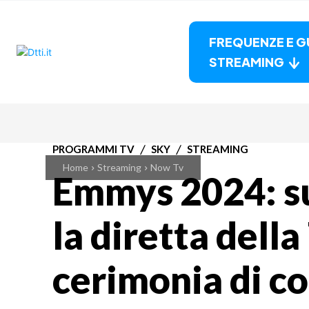
FREQUENZE E G
STREAMING
PROGRAMMI TV
SKY
STREAMING
Home
Streaming
Now Tv
Emmys 2024: s
la diretta dell
cerimonia di c