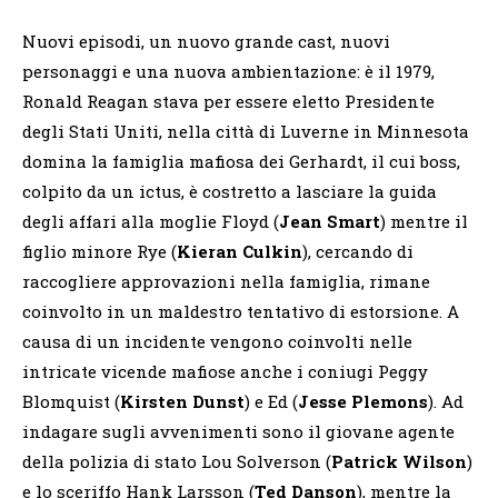
Nuovi episodi, un nuovo grande cast, nuovi
personaggi e una nuova ambientazione: è il 1979,
Ronald Reagan stava per essere eletto Presidente
degli Stati Uniti, nella città di Luverne in Minnesota
domina la famiglia mafiosa dei Gerhardt, il cui boss,
colpito da un ictus, è costretto a lasciare la guida
degli affari alla moglie Floyd (
Jean Smart
) mentre il
figlio minore Rye (
Kieran Culkin
), cercando di
raccogliere approvazioni nella famiglia, rimane
coinvolto in un maldestro tentativo di estorsione. A
causa di un incidente vengono coinvolti nelle
intricate vicende mafiose anche i coniugi Peggy
Blomquist (
Kirsten Dunst
) e Ed (
Jesse Plemons
). Ad
indagare sugli avvenimenti sono il giovane agente
della polizia di stato Lou Solverson (
Patrick Wilson
)
e lo sceriffo Hank Larsson (
Ted Danson
), mentre la