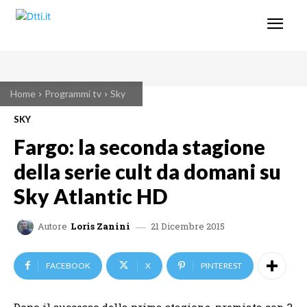
Home
Programmi tv
Sky
SKY
Fargo: la seconda stagione
della serie cult da domani su
Sky Atlantic HD
21 Dicembre 2015
Autore
Loris Zanini
FACEBOOK
X
PINTEREST
Dopo il successo della prima stagione, premiata con 3