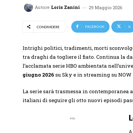
Autore
Loris Zanini
29 Maggio 2026
FACEBOOK
X
CONDIVIDERE
Intrighi politici, tradimenti, morti sconvol
tra draghi da togliere il fiato. Continua la 
l’acclamata serie HBO ambientata nell’univer
giugno 2026
su Sky e in streaming su NOW c
La serie sarà trasmessa in contemporanea as
italiani di seguire gli otto nuovi episodi p
L
Ads
A