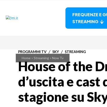
FREQUENZE E G
STREAMING
PROGRAMMI TV
SKY
STREAMING
Home
Streaming
Now Tv
House of the D
d’uscita e cast
stagione su Sk