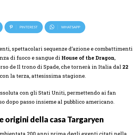
PINTEREST
WHATSAPP
genti, spettacolari sequenze d’azione e combattimenti
danza di fuoco e sangue di
House of the Dragon
,
so de Il trono di Spade, che tornerà in Italia dal
22
on la terza, attesissima stagione.
soluta con gli Stati Uniti, permettendo ai fan
asso dopo passo insieme al pubblico americano.
e origini della casa Targaryen
mbientata 200 anni prima degli eventi citati nella