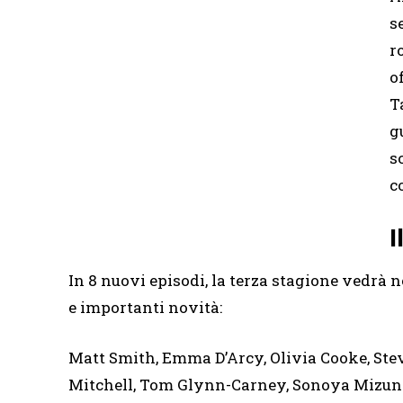
s
r
o
T
g
s
c
I
In 8 nuovi episodi, la terza stagione vedrà ne
e importanti novità:
Matt Smith, Emma D’Arcy, Olivia Cooke, Ste
Mitchell, Tom Glynn-Carney, Sonoya Mizuno,