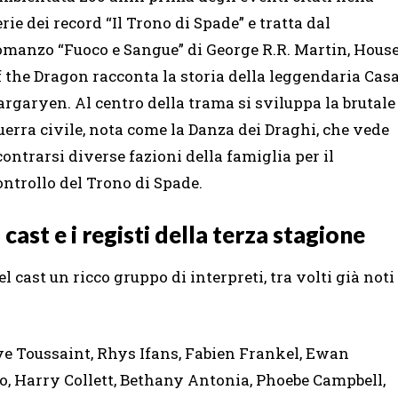
erie dei record “Il Trono di Spade” e tratta dal
omanzo “Fuoco e Sangue” di George R.R. Martin, Hous
f the Dragon racconta la storia della leggendaria Cas
argaryen. Al centro della trama si sviluppa la brutale
uerra civile, nota come la Danza dei Draghi, che vede
contrarsi diverse fazioni della famiglia per il
ontrollo del Trono di Spade.
l cast e i registi della terza stagione
l cast un ricco gruppo di interpreti, tra volti già noti
ve Toussaint, Rhys Ifans, Fabien Frankel, Ewan
 Harry Collett, Bethany Antonia, Phoebe Campbell,