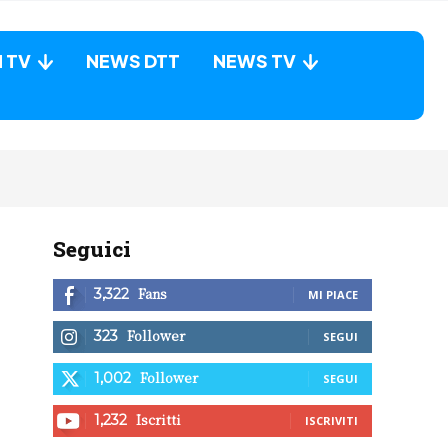
N TV
NEWS DTT
NEWS TV
Seguici
Fans
3,322
MI PIACE
Follower
323
SEGUI
Follower
1,002
SEGUI
Iscritti
1,232
ISCRIVITI