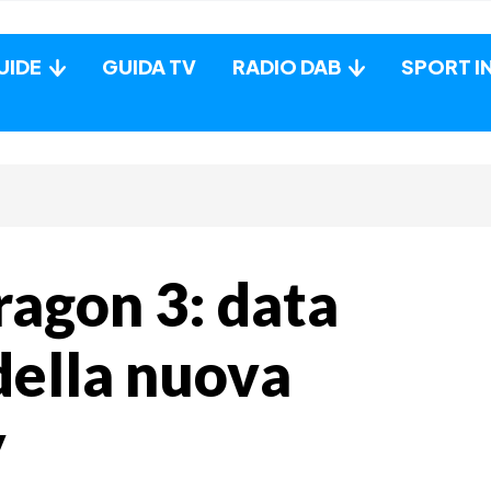
UIDE
GUIDA TV
RADIO DAB
SPORT I
ragon 3: data
 della nuova
y