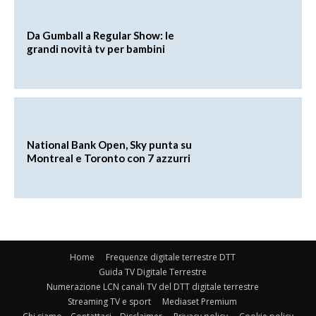
Da Gumball a Regular Show: le
grandi novità tv per bambini
National Bank Open, Sky punta su
Montreal e Toronto con 7 azzurri
Home
Frequenze digitale terrestre DTT
Guida TV Digitale Terrestre
Numerazione LCN canali TV del DTT digitale terrestre
Streaming TV e sport
Mediaset Premium