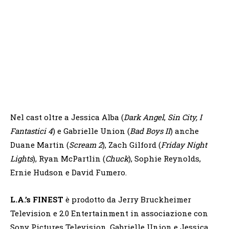
Nel cast oltre a Jessica Alba (
Dark Angel
,
Sin City, I
Fantastici 4
) e Gabrielle Union (
Bad Boys II
) anche
Duane Martin (
Scream 2
), Zach Gilford (
Friday Night
Lights
), Ryan McPartlin (
Chuck
), Sophie Reynolds,
Ernie Hudson e David Fumero.
L.A.’s FINEST
è prodotto da Jerry Bruckheimer
Television e 2.0 Entertainment in associazione con
Sony Pictures Television. Gabrielle Union e Jessica