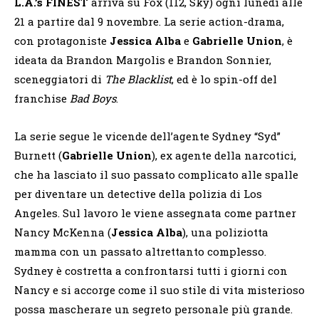
L.A.’s FINEST
arriva su Fox (112, Sky) ogni lunedì alle
21 a partire dal 9 novembre. La serie action-drama,
con protagoniste
Jessica Alba
e
Gabrielle Union
, è
ideata da Brandon Margolis e Brandon Sonnier,
sceneggiatori di
The Blacklist
, ed è lo spin-off del
franchise
Bad Boys
.
La serie segue le vicende dell’agente Sydney “Syd”
Burnett (
Gabrielle Union
), ex agente della narcotici,
che ha lasciato il suo passato complicato alle spalle
per diventare un detective della polizia di Los
Angeles. Sul lavoro le viene assegnata come partner
Nancy McKenna (
Jessica Alba
), una poliziotta
mamma con un passato altrettanto complesso.
Sydney è costretta a confrontarsi tutti i giorni con
Nancy e si accorge come il suo stile di vita misterioso
possa mascherare un segreto personale più grande.