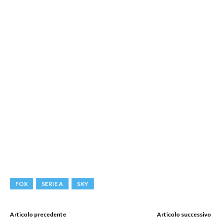
FOX
SERIE A
SKY
Articolo precedente
Articolo successivo