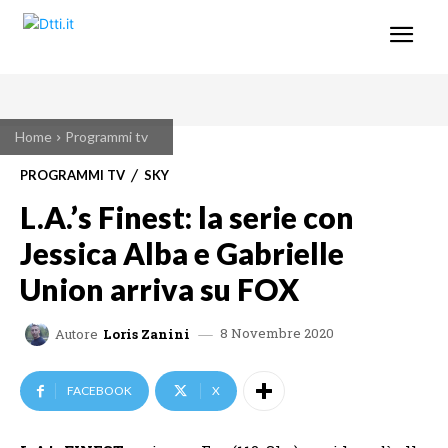
Home
Programmi tv
PROGRAMMI TV
SKY
L.A.’s Finest: la serie con
Jessica Alba e Gabrielle
Union arriva su FOX
8 Novembre 2020
Autore
Loris Zanini
FACEBOOK
X