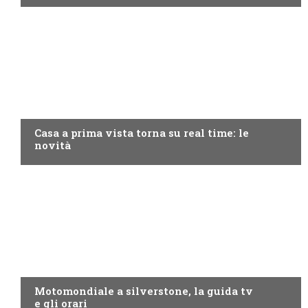
DISCOVERY+
Casa a prima vista torna su real time: le
novità
MOTO GP
Motomondiale a silverstone, la guida tv
e gli orari