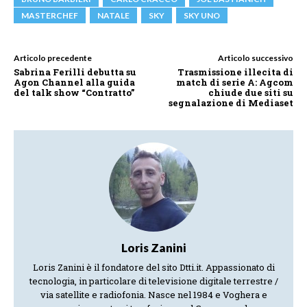
MASTERCHEF
NATALE
SKY
SKY UNO
Articolo precedente
Articolo successivo
Sabrina Ferilli debutta su
Trasmissione illecita di
Agon Channel alla guida
match di serie A: Agcom
del talk show “Contratto”
chiude due siti su
segnalazione di Mediaset
Loris Zanini
Loris Zanini è il fondatore del sito Dtti.it. Appassionato di
tecnologia, in particolare di televisione digitale terrestre /
via satellite e radiofonia. Nasce nel 1984 e Voghera e