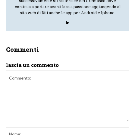
successivamente si trasferisce nel Cremasco dove
continua a portare avanti la sua passione aggiungendo al
sito web di Dtti anche le app per Android e Iphone.
Commenti
lascia un commento
Commento:
No