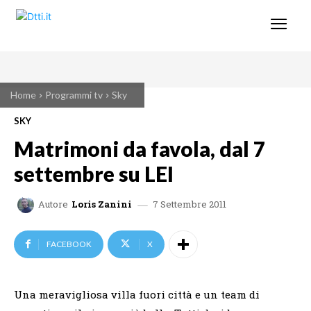
Home
Programmi tv
Sky
SKY
Matrimoni da favola, dal 7
settembre su LEI
7 Settembre 2011
Autore
Loris Zanini
FACEBOOK
X
Una meravigliosa villa fuori città e un team di