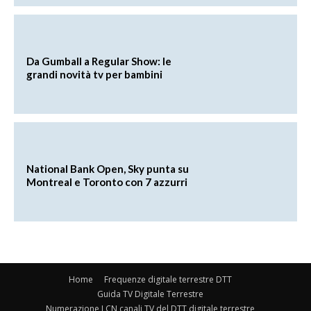
Da Gumball a Regular Show: le
grandi novità tv per bambini
National Bank Open, Sky punta su
Montreal e Toronto con 7 azzurri
Home
Frequenze digitale terrestre DTT
Guida TV Digitale Terrestre
Numerazione LCN canali TV del DTT digitale terrestre