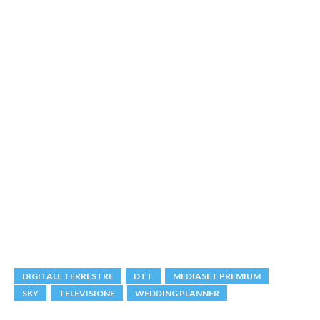
DIGITALE TERRESTRE
DTT
MEDIASET PREMIUM
SKY
TELEVISIONE
WEDDING PLANNER