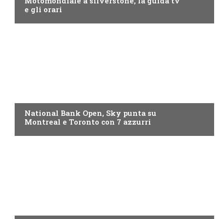
Motomondiale a silverstone, la guida tv
e gli orari
NOW TV
National Bank Open, Sky punta su
Montreal e Toronto con 7 azzurri
NOW TV