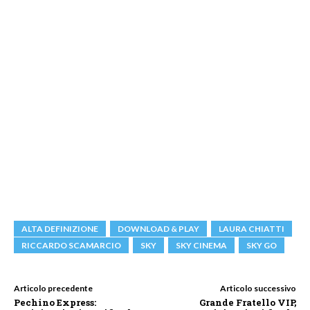
ALTA DEFINIZIONE
DOWNLOAD & PLAY
LAURA CHIATTI
RICCARDO SCAMARCIO
SKY
SKY CINEMA
SKY GO
Articolo precedente
Articolo successivo
Pechino Express:
Grande Fratello VIP,