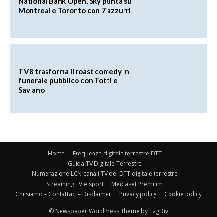
National Bank Open, Sky punta su
Montreal e Toronto con 7 azzurri
TV8 trasforma il roast comedy in
funerale pubblico con Totti e
Saviano
Home
Frequenze digitale terrestre DTT
Guida TV Digitale Terrestre
Numerazione LCN canali TV del DTT digitale terrestre
Streaming TV e sport
Mediaset Premium
Chi siamo – Contattaci – Disclaimer
Privacy policy
Cookie policy
© Newspaper WordPress Theme by TagDiv