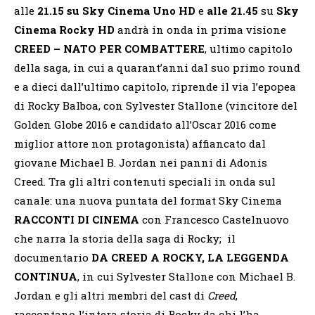
alle
21.15 su Sky Cinema Uno HD
e
alle 21.45
su
Sky
Cinema Rocky HD
andrà in onda in prima visione
CREED – NATO PER COMBATTERE
, ultimo capitolo
della saga, in cui a quarant’anni dal suo primo round
e a dieci dall’ultimo capitolo, riprende il via l’epopea
di Rocky Balboa, con Sylvester Stallone (vincitore del
Golden Globe 2016 e candidato all’Oscar 2016 come
miglior attore non protagonista) affiancato dal
giovane Michael B. Jordan nei panni di Adonis
Creed. Tra gli altri contenuti speciali in onda sul
canale: una nuova puntata del format Sky Cinema
RACCONTI DI CINEMA
con Francesco Castelnuovo
che narra la storia della saga di Rocky; il
documentario
DA CREED A ROCKY, LA LEGGENDA
CONTINUA
, in cui Sylvester Stallone con Michael B.
Jordan e gli altri membri del cast di
Creed
,
raccontano l’intera storia di Rocky da chi l’ha