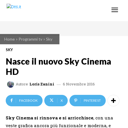
Home
Programmi tv
Sky
SKY
Nasce il nuovo Sky Cinema
HD
6 Novembre 2016
Autore
Loris Zanini
FACEBOOK
X
PINTEREST
Sky Cinema si rinnova e si arricchisce
, con una
veste grafica ancora più funzionale e moderna, e