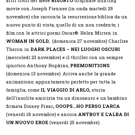
altri titoli del mese
RISORTO
originale hunting
movie con Joseph Fiennes (in onda martedì 29
novembre) che racconta la resurrezione biblica da un
nuovo punto di vista; quello di un non credente; i
film con le attrici premi Oscar®: Helen Mirren in
WOMAN IN GOLD
, (domenica 27 novembre) Charlize
Theron in
DARK PLACES – NEI LUOGHI OSCURI
(mercoledì 23 novembre) e il thriller con un sempre
ipnotico Anthony Hopkins,
PREMONITIONS
(domenica 13 novembre). Arriva anche la grande
animazione, appuntamento perfetto per tutta la
famiglia, come
IL VIAGGIO DI ARLO,
storia
dell’insolita amicizia tra un dinosauro e un bambino
firmata Disney Pixar
,
OOOPS…HO PERSO L’ARCA
(venerdì 18 novembre) e ancora
ANTBOY E L’ALBA DI
UN NUOVO EROE
(venerdì 25 novembre).