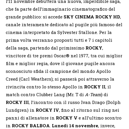
l’11 novembre debutterà una nuova, imperdibile saga,
che fa parte dell’immaginario cinematografico del
grande pubblico: si accede
SKY CINEMA ROCKY HD
,
canale interamente dedicato al pugile più famoso del
cinema interpretato da Sylvester Stallone. Per la
prima volta verranno proposti tutti e 7 i capitoli
della saga, partendo dal primissimo
ROCKY
,
vincitore di tre premi Oscar® nel 1977, tra cui miglior
film e miglior regia, dove il giovane pugile ancora
sconosciuto sfida il campione del mondo Apollo
Creed (Carl Weathers); si passerà poi attraverso la
rivincita contro lo stesso Apollo in
ROCKY II
, il
match contro Clubber Lang (Mr. T di
A-Team
) di
ROCKY III
, l’incontro con il russo Ivan Drago (Dolph
Lundgren) in
ROCKY IV
, fino al ritorno sul ring nei
panni di allenatore in
ROCKY V
e all’ultimo scontro
in
ROCKY BALBOA
.
Lunedì 14 novembre
, invece,