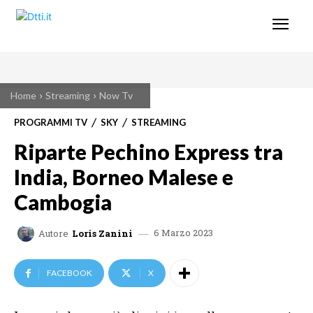
Home
Streaming
Now Tv
PROGRAMMI TV
SKY
STREAMING
Riparte Pechino Express tra
India, Borneo Malese e
Cambogia
6 Marzo 2023
Autore
Loris Zanini
FACEBOOK
X