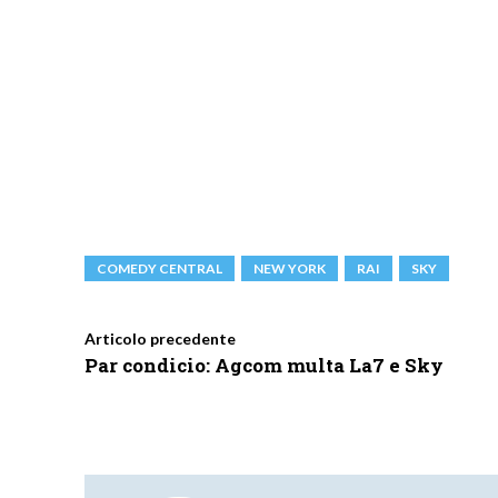
COMEDY CENTRAL
NEW YORK
RAI
SKY
Articolo precedente
Par condicio: Agcom multa La7 e Sky