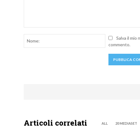
Commento:
Nome:
Salva il mio
commento.
Articoli correlati
ALL
20 MEDIASET