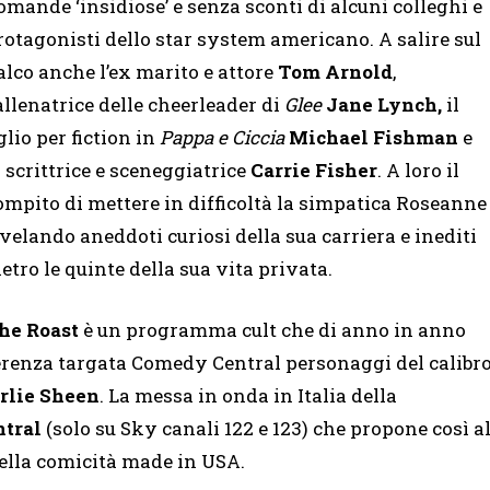
omande ‘insidiose’ e senza sconti di alcuni colleghi e
rotagonisti dello star system americano. A salire sul
alco anche l’ex marito e attore
Tom Arnold
,
’allenatrice delle cheerleader di
Glee
Jane Lynch,
il
iglio per fiction in
Pappa e Ciccia
Michael Fishman
e
a scrittrice e sceneggiatrice
Carrie Fisher
. A loro il
ompito di mettere in difficoltà la simpatica Roseanne
ivelando aneddoti curiosi della sua carriera e inediti
ietro le quinte della sua vita privata.
he Roast
è un programma cult che di anno in anno
iverenza targata Comedy Central personaggi del calibr
rlie Sheen
. La messa in onda in Italia della
tral
(solo su Sky canali 122 e 123) che propone così a
della comicità made in USA.