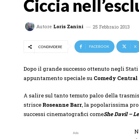
Ciccia nell’esc
Autore
Loris Zanini
25 Febbraio 2013
FACEBOOK
X
CONDIVIDERE
Dopo il grande successo ottenuto negli Stati
appuntamento speciale su
Comedy Central
A salire sul tanto temuto palco della trasmiss
strisce
Roseanne Barr
, la popolarissima pr
successi cinematografici come
She Davil – Le
N
Ads