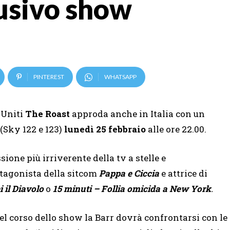
lusivo show
PINTEREST
WHATSAPP
 Uniti
The Roast
approda anche in Italia con un
(Sky 122 e 123)
lunedì 25 febbraio
alle ore 22.00.
ione più irriverente della tv a stelle e
otagonista della sitcom
Pappa e Ciccia
e attrice di
i il Diavolo
o
15 minuti – Follia omicida a New York
.
el corso dello show la Barr dovrà confrontarsi con le