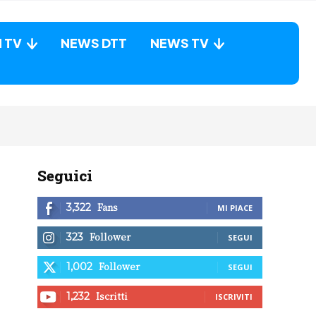
N TV
NEWS DTT
NEWS TV
Seguici
Fans
3,322
MI PIACE
Follower
323
SEGUI
Follower
1,002
SEGUI
Iscritti
1,232
ISCRIVITI