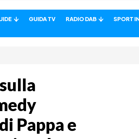
UIDE
GUIDA TV
RADIO DAB
SPORT I
sulla
omedy
 di Pappa e