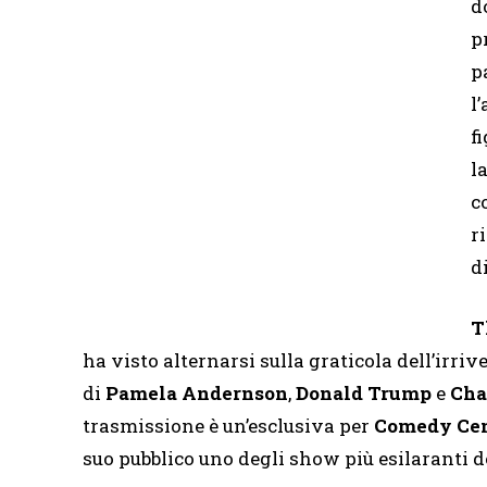
d
p
p
l
f
l
c
r
d
T
ha visto alternarsi sulla graticola dell’irr
di
Pamela Andernson
,
Donald Trump
e
Cha
trasmissione è un’esclusiva per
Comedy Cen
suo pubblico uno degli show più esilaranti 