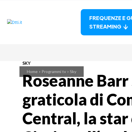
FREQUENZE E G
STREAMING
SKY
Home
Programmi tv
Sky
Roseanne Barr 
graticola di C
Central, la star