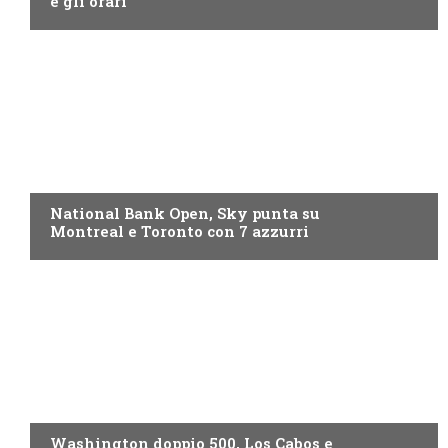
e gli orari
NOW TV
National Bank Open, Sky punta su
Montreal e Toronto con 7 azzurri
NOW TV
Washington doppio 500, Los Cabos e