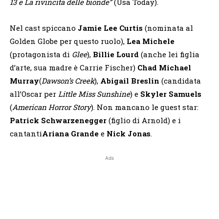
13 e La rivincita delle bionde”
(Usa Today).
Nel cast spiccano
Jamie Lee Curtis
(nominata al
Golden Globe per questo ruolo),
Lea Michele
(protagonista di
Glee
),
Billie Lourd
(anche lei figlia
d’arte, sua madre è Carrie Fischer)
Chad Michael
Murray
(
Dawson’s Creek
),
Abigail Breslin
(candidata
all’Oscar per
Little Miss Sunshine
) e
Skyler Samuels
(
American Horror Story
). Non mancano le guest star:
Patrick Schwarzenegger
(figlio di Arnold) e i
cantanti
Ariana Grande
e
Nick Jonas
.
Ads