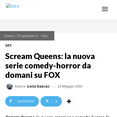
Home
Programmi tv
Sky
SKY
Scream Queens: la nuova
serie comedy-horror da
domani su FOX
23 Maggio 2016
Autore
Loris Zanini
FACEBOOK
X
Scream Queens
, la nuova creazione comedy-horror di