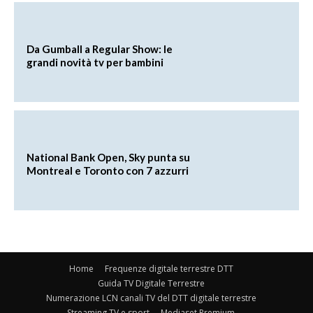
Da Gumball a Regular Show: le
grandi novità tv per bambini
National Bank Open, Sky punta su
Montreal e Toronto con 7 azzurri
Home
Frequenze digitale terrestre DTT
Guida TV Digitale Terrestre
Numerazione LCN canali TV del DTT digitale terrestre
Streaming TV e sport
Mediaset Premium