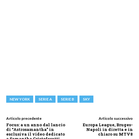
NEW YORK
SERIE A
SERIE B
SKY
Articolo precedente
Articolo successivo
Focus: a un anno dal lancio
Europa League, Bruges-
di “Astrosamantha” in
Napoli in diretta e in
esclusiva il video dedicato
chiaro su MTV8
a Samantha Cristoforetti