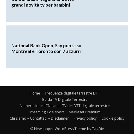
grandi novità tv per bambini
National Bank Open, Sky punta su
Montreal e Toronto con 7 azzurri
Home
Frequenze digitale terrestre DTT
Guida TV Digitale Terrestre
Numerazione LCN canali TV del DTT digitale terrestre
Streaming TV e sport
Mediaset Premium
Chi siamo – Contattaci – Disclaimer
Privacy policy
Cookie policy
© Newspaper WordPress Theme by TagDiv