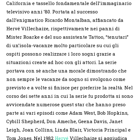
California e tassello fondamentale dell’immaginario
televisivo anni ’80. Portata al successo
dall’enigmatico Ricardo Montalban, affiancato da
Hervé Villechaize, rispettivamente nei panni di
Mister Roarke e del suo assistente Tattoo, “tenutari”
di un’isola-vacanze molto particolare su cui gli
ospiti possono realizzare i loro sogni grazie a
situazioni create ad hoc con gli attori. La serie
portava con sè anche una morale dimostrando che
non sempre le vacanze da sogno si svolgono come
previsto e a volte si finisce per preferire la realtà. Nel
corso dei sette anni in cui la serie fu prodotta si sono
avvicendate numerose guest star che hanno preso
parte ai vari episodi come Adam West, Bob Hopkins,
Cybill Shepherd, Don Ameche, Geena Davis, Janet
Leigh, Joan Collins, Linda Blair, Victoria Principal e
Tom Jones. Nel 1982
Hervé
Villechaize si aggiudica