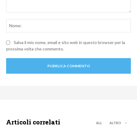
Commento:
No
Salva il mio nome, email e sito web in questo browser per la
prossima volta che commento.
Articoli correlati
ALL
ALTRO