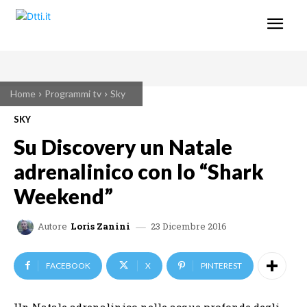
Home
Programmi tv
Sky
SKY
Su Discovery un Natale
adrenalinico con lo “Shark
Weekend”
23 Dicembre 2016
Autore
Loris Zanini
FACEBOOK
X
PINTEREST
Un Natale adrenalinico nelle acque profonde degli