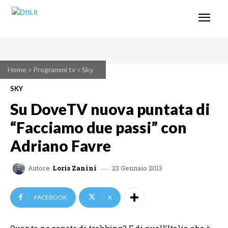
Home
Programmi tv
Sky
SKY
Su DoveTV nuova puntata di
“Facciamo due passi” con
Adriano Favre
23 Gennaio 2013
Autore
Loris Zanini
FACEBOOK
X
Quanto ne sapete di trekking? E di quell’Italia che è