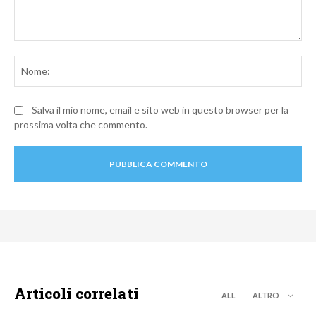
Commento:
No
Salva il mio nome, email e sito web in questo browser per la
prossima volta che commento.
Articoli correlati
ALL
ALTRO