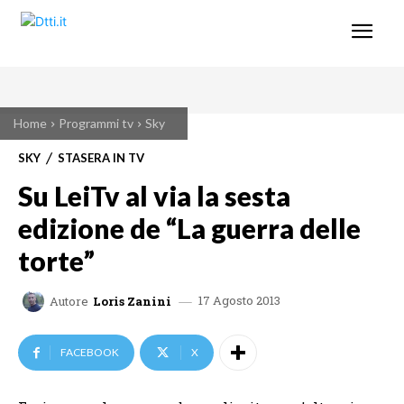
Home
Programmi tv
Sky
SKY
STASERA IN TV
Su LeiTv al via la sesta
edizione de “La guerra delle
torte”
17 Agosto 2013
Autore
Loris Zanini
FACEBOOK
X