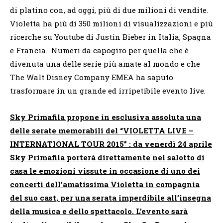
di platino con, ad oggi, più di due milioni di vendite.
Violetta ha più di 350 milioni di visualizzazioni e più
ricerche su Youtube di Justin Bieber in Italia, Spagna
e Francia. Numeri da capogiro per quella che è
divenuta una delle serie più amate al mondo e che
The Walt Disney Company EMEA ha saputo
trasformare in un grande ed irripetibile evento live.
Sky Primafila propone in esclusiva assoluta una
delle serate memorabili del “VIOLETTA LIVE –
INTERNATIONAL TOUR 2015” : da venerdì 24 aprile
Sky Primafila porterà direttamente nel salotto di
casa le emozioni vissute in occasione di uno dei
concerti dell’amatissima Violetta in compagnia
del suo cast, per una serata imperdibile all’insegna
della musica e dello spettacolo. L’evento sarà