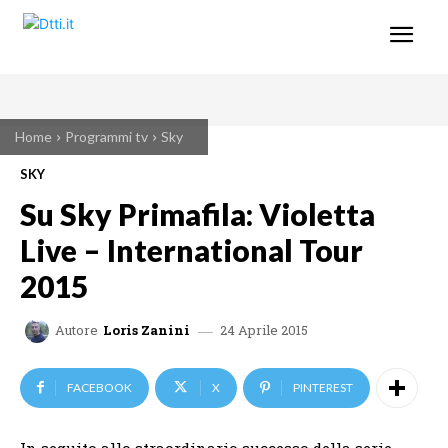
Home
Programmi tv
Sky
SKY
Su Sky Primafila: Violetta
Live – International Tour
2015
24 Aprile 2015
Autore
Loris Zanini
FACEBOOK
X
PINTEREST
In seguito allo straordinario successo della serie