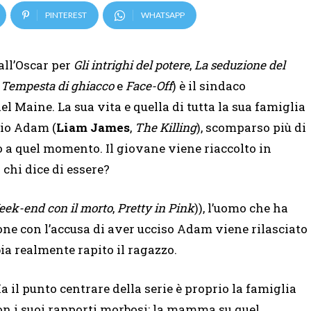
PINTEREST
WHATSAPP
 all’Oscar per
Gli intrighi del potere
,
La seduzione del
i
Tempesta di ghiacco
e
Face-Off
) è il sindaco
del Maine. La sua vita e quella di tutta la sua famiglia
lio Adam (
Liam James
,
The Killing
), scomparso più di
o a quel momento. Il giovane viene riaccolto in
chi dice di essere?
ek-end con il morto
,
Pretty in Pink
)), l’uomo che ha
one con l’accusa di aver ucciso Adam viene rilasciato
bia realmente rapito il ragazzo.
a il punto centrare della serie è proprio la famiglia
on i suoi rapporti morbosi: la mamma su quel