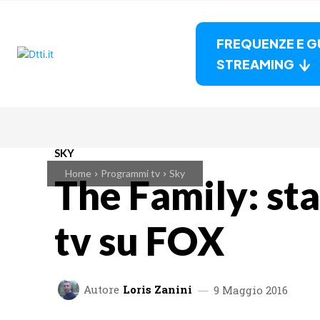
FREQUENZE E G
STREAMING
SKY
Home
Programmi tv
Sky
The Family: sta
tv su FOX
Autore
Loris Zanini
9 Maggio 2016