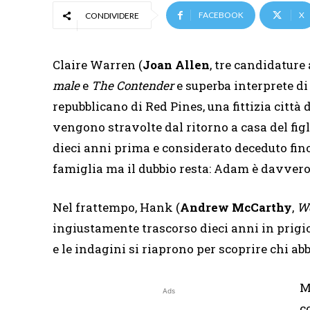
FACEBOOK
X
CONDIVIDERE
Claire Warren (
Joan Allen
, tre candidature
male
e
The Contender
e superba interprete d
repubblicano di Red Pines, una fittizia città 
vengono stravolte dal ritorno a casa del fig
dieci anni prima e considerato deceduto fin
famiglia ma il dubbio resta: Adam è davvero 
Nel frattempo, Hank (
Andrew McCarthy
,
We
ingiustamente trascorso dieci anni in prigi
e le indagini si riaprono per scoprire chi ab
M
Ads
c