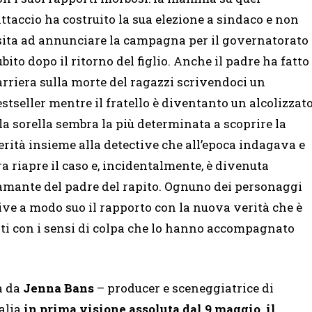
attaccio ha costruito la sua elezione a sindaco e non
sita ad annunciare la campagna per il governatorato
ubito dopo il ritorno del figlio. Anche il padre ha fatto
arriera sulla morte del ragazzi scrivendoci un
estseller mentre il fratello è diventanto un alcolizzat
 la sorella sembra la più determinata a scoprire la
erità insieme alla detective che all’epoca indagava e
ra riapre il caso e, incidentalmente, è divenuta
’amante del padre del rapito. Ognuno dei personaggi
ive a modo suo il rapporto con la nuova verità che è
conti con i sensi di colpa che lo hanno accompagnato
ta da
Jenna Bans
– producer e sceneggiatrice di
talia
in prima visione assoluta dal 9 maggio, il