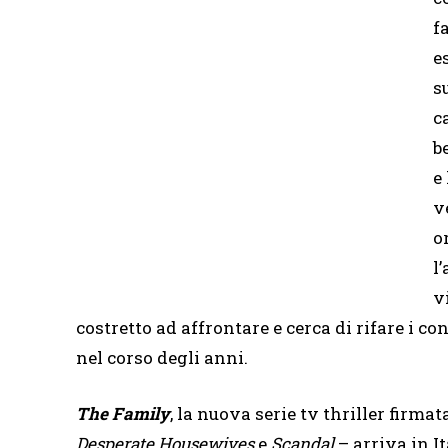
f
e
s
c
b
e
v
o
l
v
costretto ad affrontare e cerca di rifare i 
nel corso degli anni.
The Family
, la nuova serie tv thriller firma
Desperate Housewives
e
Scandal
– arriva in I