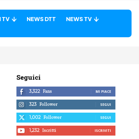
N TV
NEWS DTT
NEWS TV
Seguici
Fans
3,322
MI PIACE
Follower
323
SEGUI
Follower
1,002
SEGUI
Iscritti
1,232
ISCRIVITI