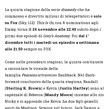
La quinta stagione della serie
dramedy
che ha
commosso e divertito milioni di telespettatori è
solo
su Fox
(Sky, 112):
This Is Us
, con 8 nominations agli
Emmy, torna
il 24 novembre alle 22.40
subito dopo i
primi due episodi di
Grey’s Anatomy
. Poi
dal 1°
dicembre tutti i martedì un episodio a settimana
alle 21.50
sempre su FOX.
Come nelle precedenti stagioni, la quinta continuerà
a raccontare le vicende della
famiglia
Pearsons
attraverso flashback. Nel flash-
forward conclusivo della quarta stagione, Randall
(
Sterling K. Brown
) e Kevin (
Justin Hartley
) sono al
capezzale di Rebecca (
Mandy Moore
) insieme allo zio
Nicky e si apprende che Kevin ha due figli gemelli
avuti da Madison. Sempre nel futuro, Jack Damon e