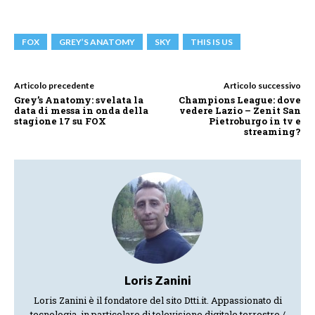
FOX
GREY’S ANATOMY
SKY
THIS IS US
Articolo precedente
Articolo successivo
Grey’s Anatomy: svelata la
Champions League: dove
data di messa in onda della
vedere Lazio – Zenit San
stagione 17 su FOX
Pietroburgo in tv e
streaming?
Loris Zanini
Loris Zanini è il fondatore del sito Dtti.it. Appassionato di
tecnologia, in particolare di televisione digitale terrestre /