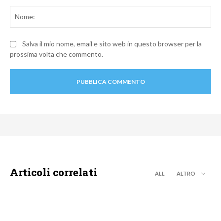
Commento:
No
Salva il mio nome, email e sito web in questo browser per la
prossima volta che commento.
Articoli correlati
ALL
ALTRO