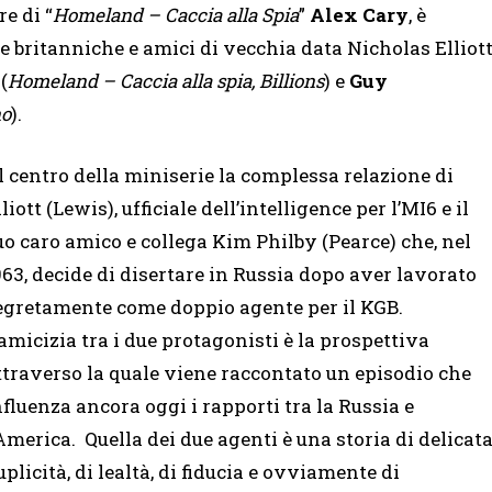
e di “
Homeland – Caccia alla Spia
”
Alex Cary
, è
ie britanniche e amici di vecchia data Nicholas Elliot
(
Homeland – Caccia alla spia, Billions
) e
Guy
no
).
l centro della miniserie la complessa relazione di
liott (Lewis), ufficiale dell’intelligence per l’MI6 e il
uo caro amico e collega Kim Philby (Pearce) che, nel
963, decide di disertare in Russia dopo aver lavorato
egretamente come doppio agente per il KGB.
’amicizia tra i due protagonisti è la prospettiva
ttraverso la quale viene raccontato un episodio che
nfluenza ancora oggi i rapporti tra la Russia e
’America. Quella dei due agenti è una storia di delicat
uplicità, di lealtà, di fiducia e ovviamente di