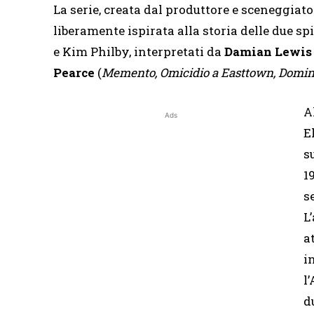
La serie, creata dal produttore e sceneggiator
liberamente ispirata alla storia delle due sp
e Kim Philby, interpretati da
Damian Lewis
Pearce
(
Memento, Omicidio a Easttown, Domi
A
Ads
El
s
1
s
L
a
i
l
d