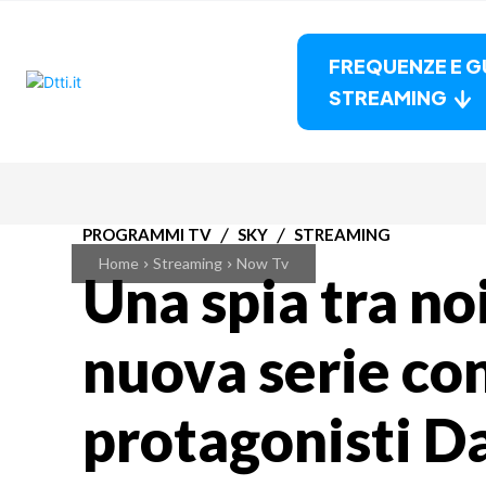
FREQUENZE E G
STREAMING
PROGRAMMI TV
SKY
STREAMING
Home
Streaming
Now Tv
Una spia tra noi
nuova serie co
protagonisti D