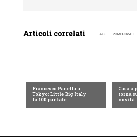
Articoli correlati
ALL
20 MEDIASET
DISCOVERY+
DISCOVE
Francesco Panella a
Casa a 
Tokyo: Little Big Italy
torna su
fa 100 puntate
novità