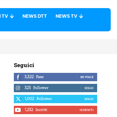
N TV
NEWS DTT
NEWS TV
Seguici
Fans
3,322
MI PIACE
Follower
323
SEGUI
Follower
1,002
SEGUI
Iscritti
1,232
ISCRIVITI