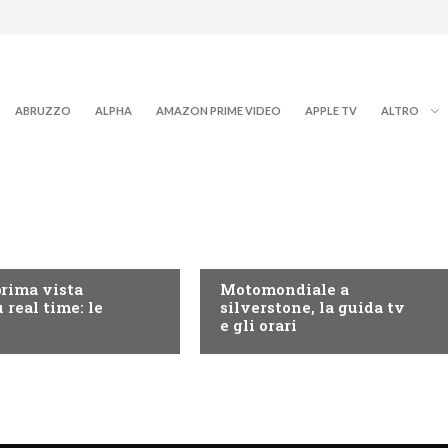
ABRUZZO
ALPHA
AMAZON PRIME VIDEO
APPLE TV
ALTRO
RY+
MOTO GP
prima vista
Motomondiale a
 real time: le
silverstone, la guida tv
e gli orari