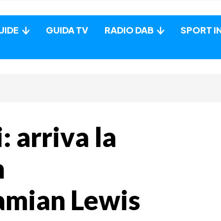
UIDE
GUIDA TV
RADIO DAB
SPORT I
: arriva la
n
amian Lewis