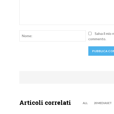
Commento:
Nome:
Salva il mio
commento.
Articoli correlati
ALL
20 MEDIASET