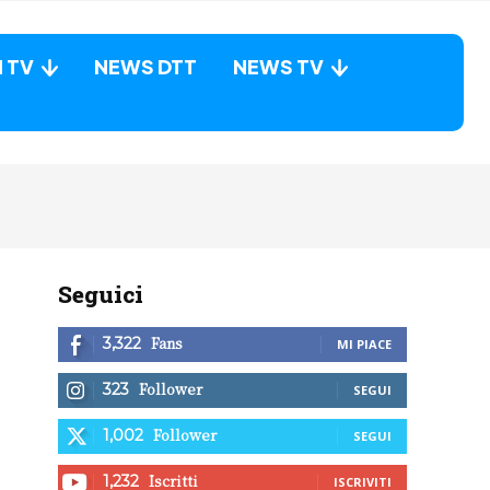
N TV
NEWS DTT
NEWS TV
Seguici
Fans
3,322
MI PIACE
Follower
323
SEGUI
Follower
1,002
SEGUI
Iscritti
1,232
ISCRIVITI