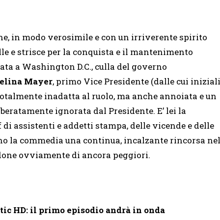
one, in modo verosimile e con un irriverente spirito
telle e strisce per la conquista e il mantenimento
tata a Washington D.C., culla del governo
elina Mayer
, primo Vice Presidente (dalle cui inizial
i, totalmente inadatta al ruolo, ma anche annoiata e un
beratamente ignorata dal Presidente. E’ lei la
 di assistenti e addetti stampa, delle vicende e delle
no la commedia una continua, incalzante rincorsa ne
ndone ovviamente di ancora peggiori.
ic HD: il primo episodio andrà in onda