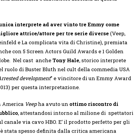
’unica interprete ad aver vinto tre Emmy come
igliore attrice/attore per tre serie diverse
(Veep,
einfeld e La complicata vita di Christine), premiata
nche con 5 Screen Actors Guild Awards e 1 Golden
lobe. Nel cast anche
Tony Hale
, storico interprete
el ruolo di Buster Bluth nel cult della commedia USA
Arrested development
” e vincitore di un Emmy Award
2013) per questa interpretazione.
n America
Veep
ha avuto un
ottimo riscontro di
ubblico
, attestandosi intorno al milione di spettatori
ul canale via cavo HBO. E’ il prodotto perfetto per gli
è stata spesso definita dalla critica americana