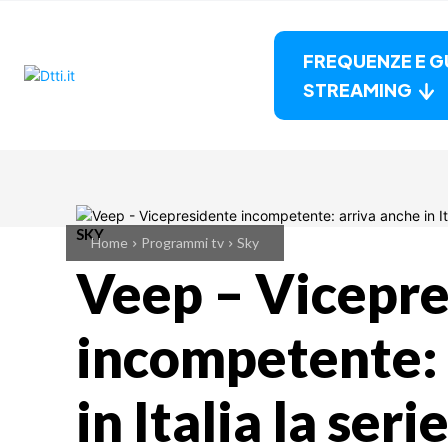
FREQUENZE E G
STREAMING
SKY
Home
Programmi tv
Sky
Veep – Vicepre
incompetente: 
in Italia la ser