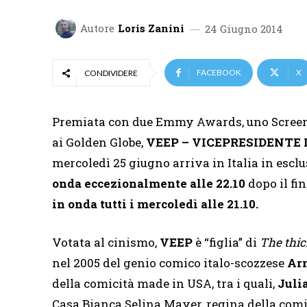
Autore
Loris Zanini
24 Giugno 2014
FACEBOOK
X
CONDIVIDERE
Premiata con due Emmy Awards, uno Screen
ai Golden Globe,
VEEP – VICEPRESIDENT
mercoledì 25 giugno arriva in Italia in escl
onda eccezionalmente alle 22.10
dopo il fin
in onda tutti i mercoledì alle 21.10.
Votata al cinismo,
VEEP
è “figlia” di
The thick
nel 2005 del genio comico italo-scozzese
Ar
della comicità made in USA, tra i quali,
Juli
Casa Bianca Selina Mayer, regina della comi