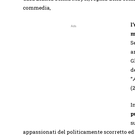
commedia,
l
Ads
m
S
a
G
d
“
(
I
p
s
appassionati del politicamente scorretto ed 