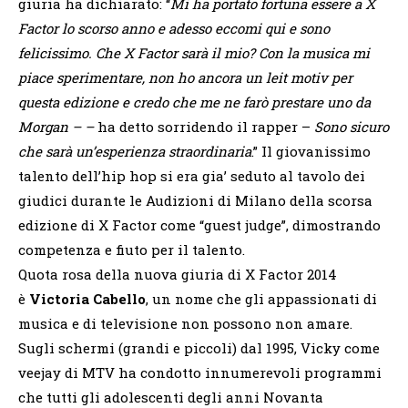
giuria ha dichiarato: “
Mi ha portato fortuna essere a X
Factor lo scorso anno e adesso eccomi qui e sono
felicissimo. Che X Factor sarà il mio? Con la musica mi
piace sperimentare, non ho ancora un leit motiv per
questa edizione e credo che me ne farò prestare uno da
Morgan – –
ha detto sorridendo il rapper –
Sono sicuro
che sarà un’esperienza straordinaria
.” Il giovanissimo
talento dell’hip hop si era gia’ seduto al tavolo dei
giudici durante le Audizioni di Milano della scorsa
edizione di X Factor come “guest judge”, dimostrando
competenza e fiuto per il talento.
Quota rosa della nuova giuria di X Factor 2014
è
Victoria Cabello
, un nome che gli appassionati di
musica e di televisione non possono non amare.
Sugli schermi (grandi e piccoli) dal 1995, Vicky come
veejay di MTV ha condotto innumerevoli programmi
che tutti gli adolescenti degli anni Novanta