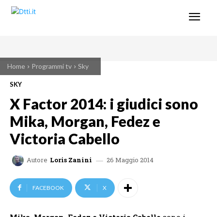
Home
Programmi tv
Sky
SKY
X Factor 2014: i giudici sono
Mika, Morgan, Fedez e
Victoria Cabello
26 Maggio 2014
Autore
Loris Zanini
FACEBOOK
X
Mika, Morgan, Fedez e Victoria Cabello
sono i