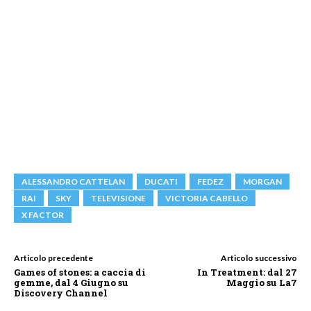
ALESSANDRO CATTELAN
DUCATI
FEDEZ
MORGAN
RAI
SKY
TELEVISIONE
VICTORIA CABELLO
X FACTOR
Articolo precedente
Articolo successivo
Games of stones: a caccia di
In Treatment: dal 27
gemme, dal 4 Giugno su
Maggio su La7
Discovery Channel