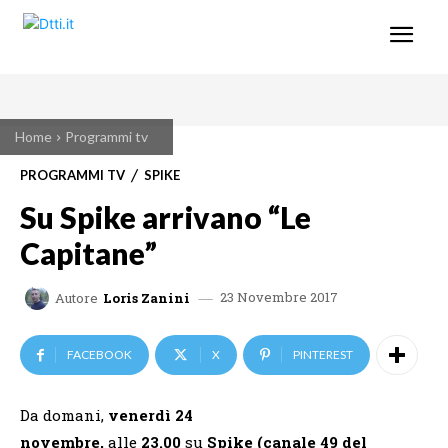
Home
Programmi tv
PROGRAMMI TV
SPIKE
Su Spike arrivano “Le
Capitane”
23 Novembre 2017
Autore
Loris Zanini
FACEBOOK
X
PINTEREST
Da domani,
venerdì 24
novembre,
alle
23.00
su
Spike (canale 49 del