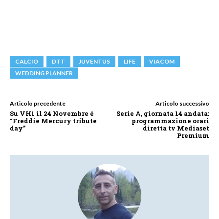
CALCIO
DTT
JUVENTUS
LIFE
VIACOM
WEDDING PLANNER
Articolo precedente
Articolo successivo
Su VH1 il 24 Novembre é
Serie A, giornata 14 andata:
“Freddie Mercury tribute
programmazione orari
day”
diretta tv Mediaset
Premium