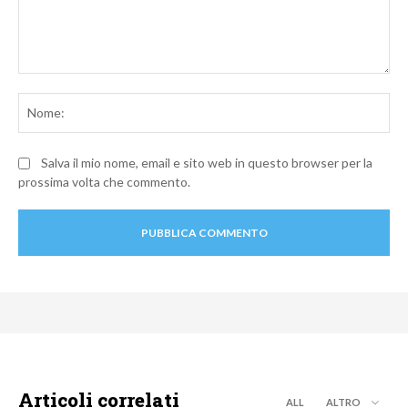
Commento:
No
Salva il mio nome, email e sito web in questo browser per la
prossima volta che commento.
Articoli correlati
ALL
ALTRO