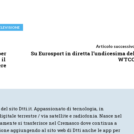
ELEVISIONE
Articolo successiv
per
Su Eurosport in diretta l’undicesima de
 il
WTC
ere
 del sito Dtti.it. Appassionato di tecnologia, in
igitale terrestre / via satellite e radiofonia. Nasce nel
vamente si trasferisce nel Cremasco dove continua a
ione aggiungendo al sito web di Dtti anche le app per