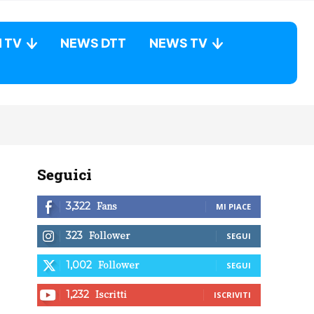
N TV
NEWS DTT
NEWS TV
Seguici
Fans
3,322
MI PIACE
Follower
323
SEGUI
Follower
1,002
SEGUI
Iscritti
1,232
ISCRIVITI