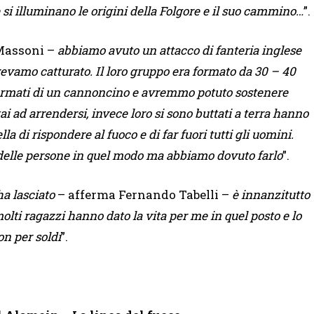
e si illuminano le origini della Folgore e il suo cammino…
”.
 Massoni –
abbiamo avuto un attacco di fanteria inglese
evamo catturato. Il loro gruppo era formato da 30 – 40
o armati di un cannoncino e avremmo potuto sostenere
tai ad arrendersi, invece loro si sono buttati a terra hanno
la di rispondere al fuoco e di far fuori tutti gli uomini.
delle persone in quel modo ma abbiamo dovuto farlo
”.
ha lasciato
– afferma Fernando Tabelli –
è innanzitutto
olti ragazzi hanno dato la vita per me in quel posto e lo
n per soldi
”.