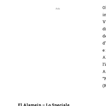
O
Ads
i
V
d
d
d
e
A
l
A
“
(
El Alamein – Lo Speciale