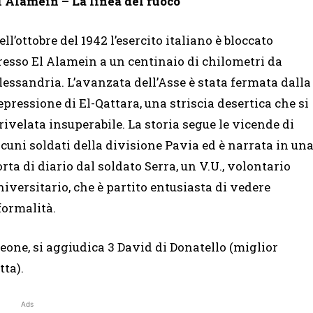
l Alamein – La linea del fuoco
ell’ottobre del 1942 l’esercito italiano è bloccato
resso El Alamein a un centinaio di chilometri da
lessandria. L’avanzata dell’Asse è stata fermata dalla
epressione di El-Qattara, una striscia desertica che si
 rivelata insuperabile. La storia segue le vicende di
lcuni soldati della divisione Pavia ed è narrata in un
orta di diario dal soldato Serra, un V.U., volontario
niversitario, che è partito entusiasta di vedere
formalità.
leone, si aggiudica 3 David di Donatello (miglior
tta).
Ads