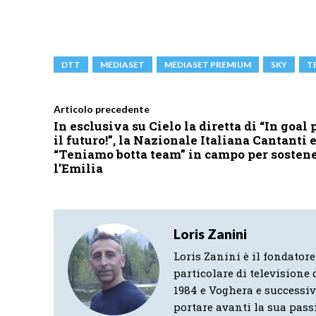
DTT
MEDIASET
MEDIASET PREMIUM
SKY
T
Articolo precedente
In esclusiva su Cielo la diretta di “In goal 
il futuro!”, la Nazionale Italiana Cantanti e
“Teniamo botta team” in campo per sosten
l’Emilia
Loris Zanini
Loris Zanini è il fondatore
particolare di televisione d
1984 e Voghera e successi
portare avanti la sua pass