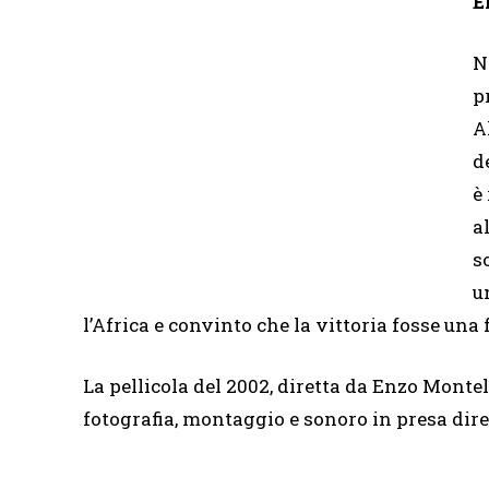
E
N
p
A
d
è
a
s
u
l’Africa e convinto che la vittoria fosse una 
La pellicola del 2002, diretta da Enzo Monte
fotografia, montaggio e sonoro in presa dire