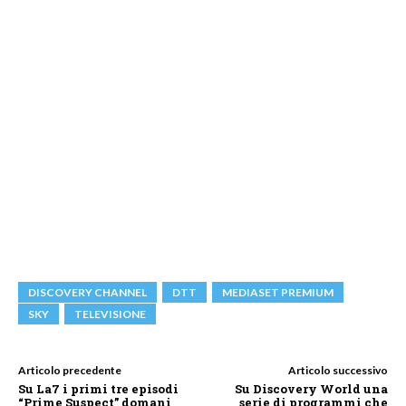
DISCOVERY CHANNEL
DTT
MEDIASET PREMIUM
SKY
TELEVISIONE
Articolo precedente
Articolo successivo
Su La7 i primi tre episodi
Su Discovery World una
“Prime Suspect” domani
serie di programmi che