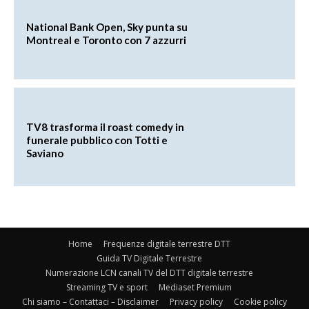
National Bank Open, Sky punta su
Montreal e Toronto con 7 azzurri
TV8 trasforma il roast comedy in
funerale pubblico con Totti e
Saviano
Home
Frequenze digitale terrestre DTT
Guida TV Digitale Terrestre
Numerazione LCN canali TV del DTT digitale terrestre
Streaming TV e sport
Mediaset Premium
Chi siamo – Contattaci – Disclaimer
Privacy policy
Cookie policy