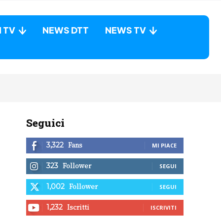
N TV
NEWS DTT
NEWS TV
Seguici
Fans
3,322
MI PIACE
Follower
323
SEGUI
Follower
1,002
SEGUI
Iscritti
1,232
ISCRIVITI