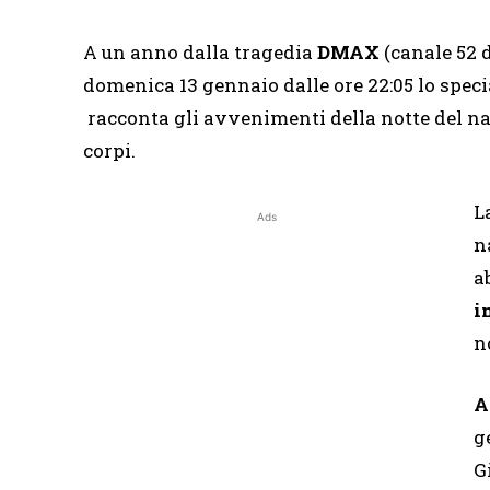
A un anno dalla tragedia
DMAX
(canale 52 d
domenica 13 gennaio dalle ore 22:05 lo spec
racconta gli avvenimenti della notte del nau
corpi.
L
Ads
n
a
i
n
A
g
G