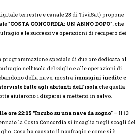
igitale terrestre e canale 28 di TivùSat) propone
iale
“COSTA CONCORDIA: UN ANNO DOPO”
, che
fragio e le successive operazioni di recupero dei
a programmazione speciale di due ore dedicata al
aufragio nell’Isola del Giglio e alle operazioni di
bbandono della nave, mostra
immagini inedite e
nterviste fatte agli abitanti dell’isola
che quella
otte aiutarono i dispersi a mettersi in salvo.
lle ore 22:05
“Incubo su una nave da sogno”
– Il 13
ennaio la Costa Concordia si incaglia negli scogli del
iglio. Cosa ha causato il naufragio e come si è