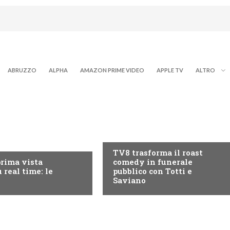
ABRUZZO
ALPHA
AMAZON PRIME VIDEO
APPLE TV
ALTRO
PROGRAMMI TV
RY+
TV8 trasforma il roast
prima vista
comedy in funerale
 real time: le
pubblico con Totti e
Saviano