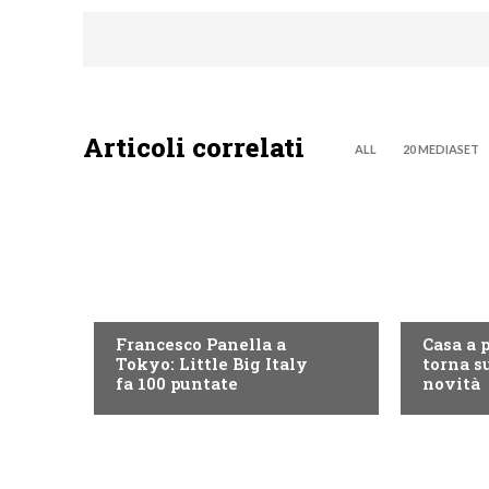
Articoli correlati
ALL
20 MEDIASET
DISCOVERY+
DISCOVE
Francesco Panella a
Casa a 
Tokyo: Little Big Italy
torna su
fa 100 puntate
novità