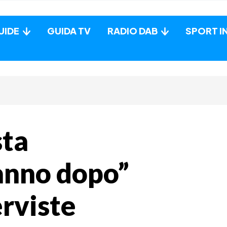
UIDE
GUIDA TV
RADIO DAB
SPORT I
ta
anno dopo”
erviste