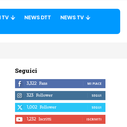
N TV
NEWS DTT
NEWS TV
Seguici
Fans
3,322
MI PIACE
Follower
323
SEGUI
Follower
1,002
SEGUI
Iscritti
1,232
ISCRIVITI