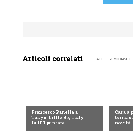
Articoli correlati
ALL
20 MEDIASET
DISCOVERY+
DISCOVE
Francesco Panella a
Casa a 
Tokyo: Little Big Italy
torna su
fa 100 puntate
novità