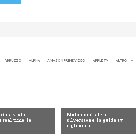
ABRUZZO
ALPHA
AMAZON PRIME VIDEO
APPLE TV
ALTRO
RY+
MOTO GP
prima vista
Motomondiale a
 real time: le
silverstone, la guida tv
e gli orari