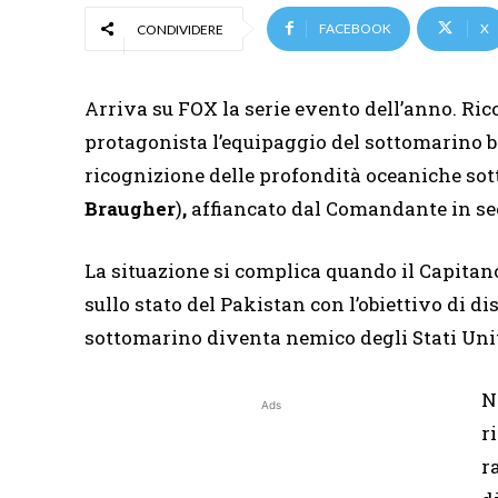
FACEBOOK
X
CONDIVIDERE
Arriva su FOX la serie evento dell’anno. Ri
protagonista l’equipaggio del sottomarino 
ricognizione delle profondità oceaniche so
Braugher
)
,
affiancato dal Comandante in s
La situazione si complica quando il Capitano
sullo stato del Pakistan con l’obiettivo di dis
sottomarino diventa nemico degli Stati Uniti
N
Ads
r
r