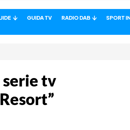
UIDE
GUIDA TV
RADIO DAB
SPORT I
 serie tv
 Resort”