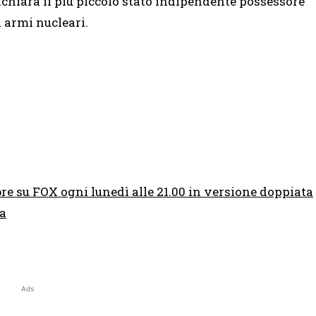
ichiara il più piccolo stato indipendente possessore
i armi nucleari.
obre su FOX
ogni lunedì alle 21.00 in versione doppiata
ta
Ads