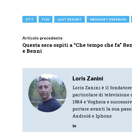
DTT
FOX
LAST RESORT
MEDIASET PREMIUM
Articolo precedente
Questa sera ospiti a “Che tempo che fa” Re
e Benni
Loris Zanini
Loris Zanini è il fondatore
particolare di televisione d
1984 e Voghera e successi
portare avanti la sua pass
Android e Iphone.