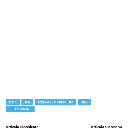
DTT
JOI
MEDIASET PREMIUM
SKY
TELEVISIONE
Articolo precedente
Articolo successivo