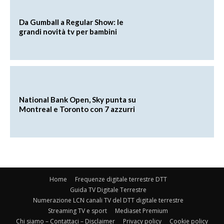
Da Gumball a Regular Show: le
grandi novità tv per bambini
National Bank Open, Sky punta su
Montreal e Toronto con 7 azzurri
Home
Frequenze digitale terrestre DTT
Guida TV Digitale Terrestre
Numerazione LCN canali TV del DTT digitale terrestre
Streaming TV e sport
Mediaset Premium
Chi siamo – Contattaci – Disclaimer
Privacy policy
Cookie policy