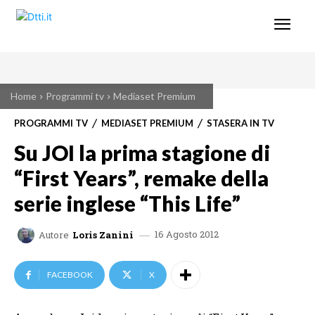
Home
Programmi tv
Mediaset Premium
PROGRAMMI TV
MEDIASET PREMIUM
STASERA IN TV
Su JOI la prima stagione di
“First Years”, remake della
serie inglese “This Life”
16 Agosto 2012
Autore
Loris Zanini
FACEBOOK
X