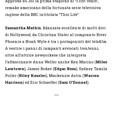
Approda su Joi la prima stagione di “First Years”,
remake americano della fortunata serie televisiva
inglese della BBC intitolata “This Life”.
Samantha Mathis
, fidanzata eccellente di molti divi
di Hollywood, da Christian Slater al compianto River
Phoenix a Noah Wyle è tra i protagonisti del telefilm.
A vestire i panni di rampanti avvocati trentenni,
oltre all’attrice newyorkese che interpreta
l’affascinante Anna Weller anche Ken Marino (
Miles
Lawtown
), James Rodav (
Edgar Ross
), Sydney Tamila
Poiler (
Riley Kessler
), Mackenzie Astin (
Warren
Harrison
) ed Eric Schaeffer (
Sam O’Donnel
).
Ads