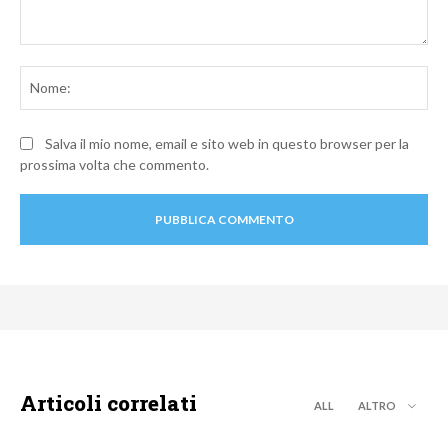
Commento:
No
Salva il mio nome, email e sito web in questo browser per la
prossima volta che commento.
Articoli correlati
ALL
ALTRO