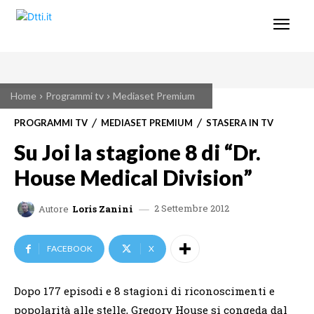
Home
Programmi tv
Mediaset Premium
PROGRAMMI TV
MEDIASET PREMIUM
STASERA IN TV
Su Joi la stagione 8 di “Dr.
House Medical Division”
2 Settembre 2012
Autore
Loris Zanini
FACEBOOK
X
Dopo 177 episodi e 8 stagioni di riconoscimenti e
popolarità alle stelle, Gregory House si congeda dal