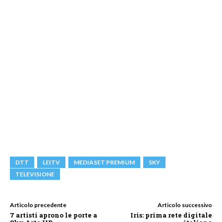
DTT
LEITV
MEDIASET PREMIUM
SKY
TELEVISIONE
Articolo precedente
Articolo successivo
7 artisti aprono le porte a
Iris: prima rete digitale