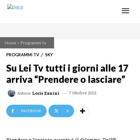
Home
Programmi tv
PROGRAMMI TV
SKY
Su Lei Tv tutti i giorni alle 17
arriva “Prendere o lasciare”
7 Ottobre 2012
Autore
Loris Zanini
FACEBOOK
X
Prendere o lasciare, questo è il dilemma. Dall’8