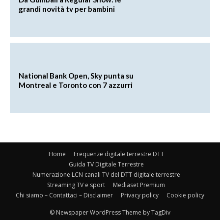
grandi novità tv per bambini
National Bank Open, Sky punta su
Montreal e Toronto con 7 azzurri
Home
Frequenze digitale terrestre DTT
Guida TV Digitale Terrestre
Numerazione LCN canali TV del DTT digitale terrestre
Streaming TV e sport
Mediaset Premium
Chi siamo – Contattaci – Disclaimer
Privacy policy
Cookie policy
© Newspaper WordPress Theme by TagDiv