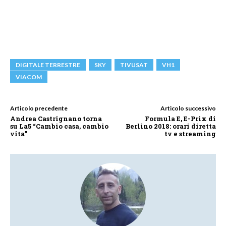
DIGITALE TERRESTRE
SKY
TIVUSAT
VH1
VIACOM
Articolo precedente
Articolo successivo
Andrea Castrignano torna
Formula E, E-Prix di
su La5 “Cambio casa, cambio
Berlino 2018: orari diretta
vita”
tv e streaming