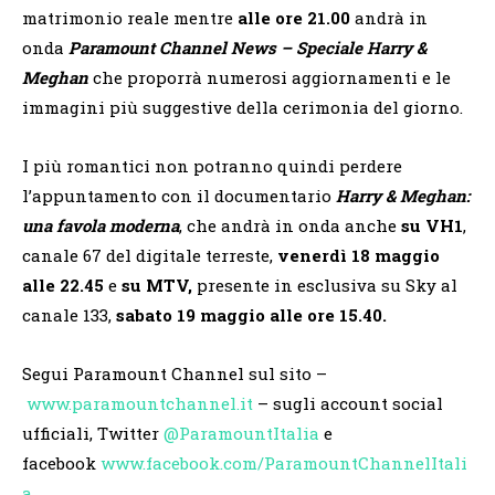
matrimonio reale mentre
alle ore 21.00
andrà in
onda
Paramount Channel News – Speciale Harry &
Meghan
che proporrà numerosi aggiornamenti e le
immagini più suggestive della cerimonia del giorno.
I più romantici non potranno quindi perdere
l’appuntamento con il documentario
Harry & Meghan:
una favola moderna
, che andrà in onda anche
su VH1
,
canale 67 del digitale terreste,
venerdì 18 maggio
alle 22.45
e
su MTV,
presente in esclusiva su Sky al
canale 133,
sabato
19 maggio alle ore 15.40.
Segui Paramount Channel sul sito –
www.paramountchannel.it
– sugli account social
ufficiali, Twitter
@ParamountItalia
e
facebook
www.facebook.com/ParamountChannelItali
a