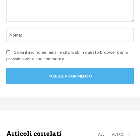
Commento:
No
Salva il mio nome, email e sito web in questo browser per la
prossima volta che commento.
Articoli correlati
ALL
ALTRO