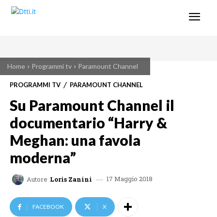
Home
Programmi tv
Paramount Channel
PROGRAMMI TV
PARAMOUNT CHANNEL
Su Paramount Channel il
documentario “Harry &
Meghan: una favola
moderna”
17 Maggio 2018
Autore
Loris Zanini
FACEBOOK
X