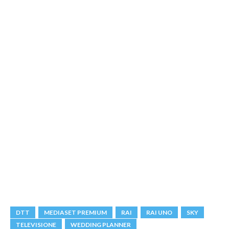
DTT
MEDIASET PREMIUM
RAI
RAI UNO
SKY
TELEVISIONE
WEDDING PLANNER