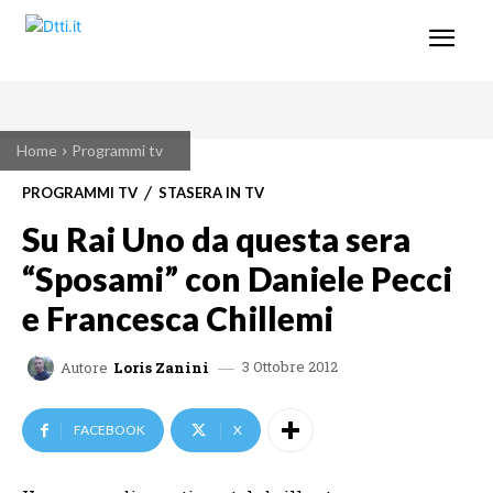
Home
Programmi tv
PROGRAMMI TV
STASERA IN TV
Su Rai Uno da questa sera
“Sposami” con Daniele Pecci
e Francesca Chillemi
3 Ottobre 2012
Autore
Loris Zanini
FACEBOOK
X