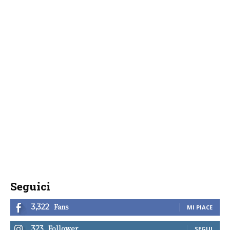
Seguici
Fans
3,322
MI PIACE
Follower
323
SEGUI