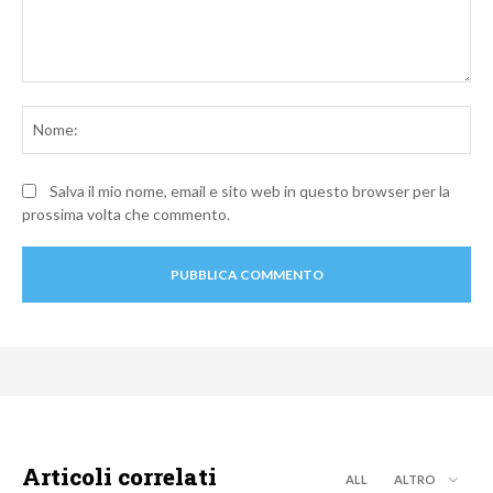
Commento:
No
Salva il mio nome, email e sito web in questo browser per la
prossima volta che commento.
Articoli correlati
ALL
ALTRO