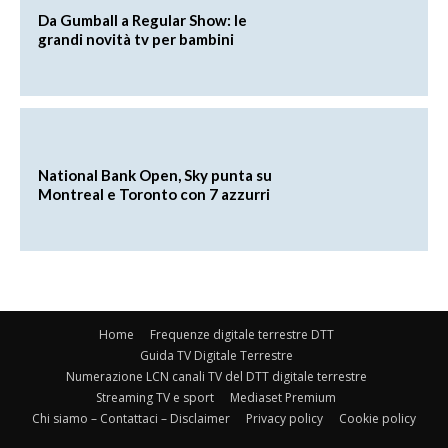
Da Gumball a Regular Show: le
grandi novità tv per bambini
National Bank Open, Sky punta su
Montreal e Toronto con 7 azzurri
Home
Frequenze digitale terrestre DTT
Guida TV Digitale Terrestre
Numerazione LCN canali TV del DTT digitale terrestre
Streaming TV e sport
Mediaset Premium
Chi siamo – Contattaci – Disclaimer
Privacy policy
Cookie policy