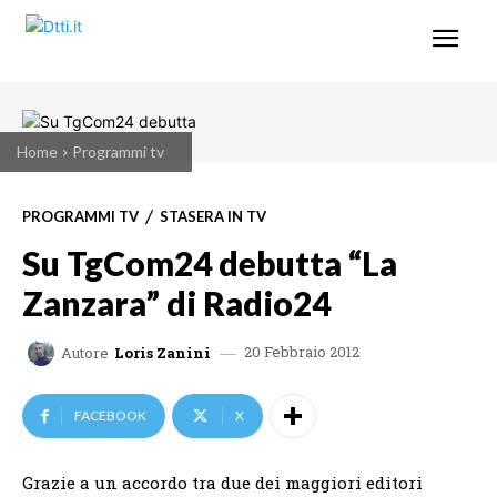
Home
Programmi tv
PROGRAMMI TV
STASERA IN TV
Su TgCom24 debutta “La
Zanzara” di Radio24
20 Febbraio 2012
Autore
Loris Zanini
FACEBOOK
X
Grazie a un accordo tra due dei maggiori editori