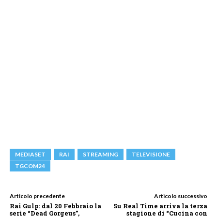
MEDIASET
RAI
STREAMING
TELEVISIONE
TGCOM24
Articolo precedente
Articolo successivo
Rai Gulp: dal 20 Febbraio la
Su Real Time arriva la terza
serie “Dead Gorgeus”,
stagione di “Cucina con