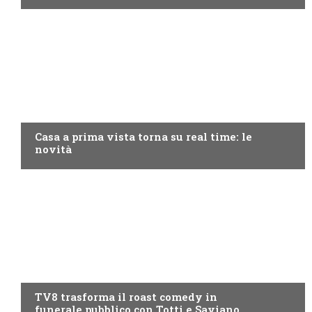
DISCOVERY+
Casa a prima vista torna su real time: le
novità
PROGRAMMI TV
TV8 trasforma il roast comedy in
funerale pubblico con Totti e Saviano