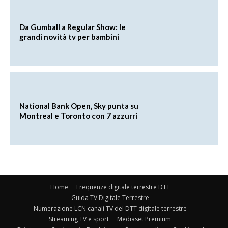
Da Gumball a Regular Show: le
grandi novità tv per bambini
National Bank Open, Sky punta su
Montreal e Toronto con 7 azzurri
Home
Frequenze digitale terrestre DTT
Guida TV Digitale Terrestre
Numerazione LCN canali TV del DTT digitale terrestre
Streaming TV e sport
Mediaset Premium