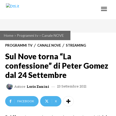
Home
Programmi tv
Canale NOVE
PROGRAMMI TV
CANALE NOVE
STREAMING
Sul Nove torna “La
confessione” di Peter Gomez
dal 24 Settembre
23 Settembre 2021
Autore
Loris Zanini
FACEBOOK
X