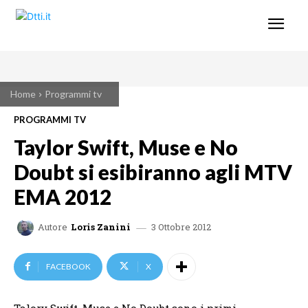
Home
Programmi tv
PROGRAMMI TV
Taylor Swift, Muse e No
Doubt si esibiranno agli MTV
EMA 2012
3 Ottobre 2012
Autore
Loris Zanini
FACEBOOK
X
Talory Swift, Muse e No Doubt sono i primi