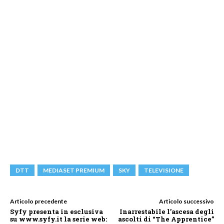
DTT
MEDIASET PREMIUM
SKY
TELEVISIONE
Articolo precedente
Articolo successivo
Syfy presenta in esclusiva
Inarrestabile l’ascesa degli
su www.syfy.it la serie web:
ascolti di “The Apprentice”