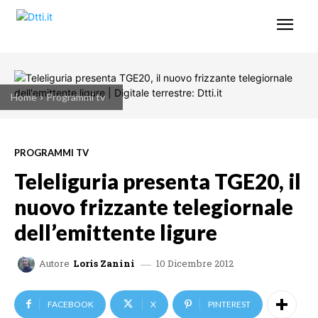
Home
Programmi tv
PROGRAMMI TV
Teleliguria presenta TGE20, il
nuovo frizzante telegiornale
dell’emittente ligure
10 Dicembre 2012
Autore
Loris Zanini
FACEBOOK
X
PINTEREST