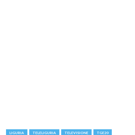
LIGURIA
TELELIGURIA
TELEVISIONE
TGE20