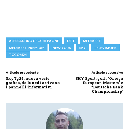
ALESSANDRO CECCHI PAONE
DTT
MEDIASET
MEDIASET PREMIUM
NEW YORK
SKY
TELEVISIONE
TGCOM24
Articolo precedente
Articolo successivo
SkyTg24, nuova veste
SKY Sport, golf: “Omega
grafica, da lunedì arrivano
European Masters” e
i pannelli informativi
“Deutsche Bank
Championship”