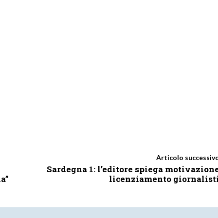
Articolo successiv
Sardegna 1: l’editore spiega motivazion
ia”
licenziamento giornalist