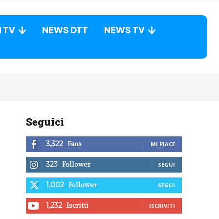
N TV
NEWS DTT
NEWS TV
Seguici
Fans
3,322
MI PIACE
Follower
323
SEGUI
Follower
1,002
SEGUI
Iscritti
1,232
ISCRIVITI