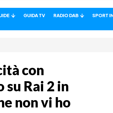
UIDE
GUIDA TV
RADIO DAB
SPORT I
cità con
 su Rai 2 in
he non vi ho