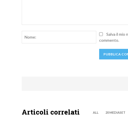
Commento:
Nome:
Salva il mio
commento.
Articoli correlati
ALL
20 MEDIASET