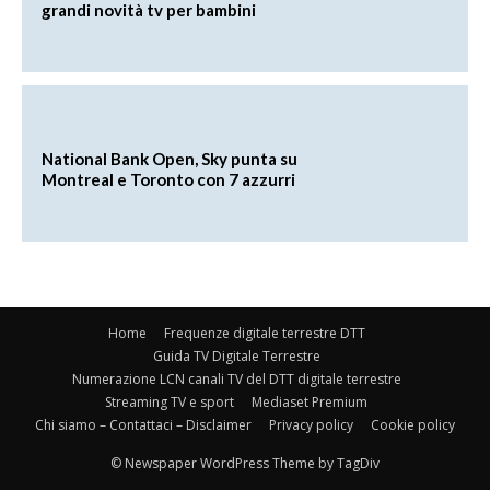
grandi novità tv per bambini
National Bank Open, Sky punta su
Montreal e Toronto con 7 azzurri
Home
Frequenze digitale terrestre DTT
Guida TV Digitale Terrestre
Numerazione LCN canali TV del DTT digitale terrestre
Streaming TV e sport
Mediaset Premium
Chi siamo – Contattaci – Disclaimer
Privacy policy
Cookie policy
© Newspaper WordPress Theme by TagDiv