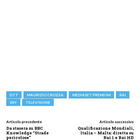
DTT
MAURIZIO CROZZA
MEDIASET PREMIUM
RAI
SKY
TELEVISIONE
Articolo precedente
Articolo successivo
Da stasera su BBC
Qualificazione Mondiali,
Knowledge “Strade
Italia – Malta: diretta su
pericolose”
Rai 1 e Rai HD