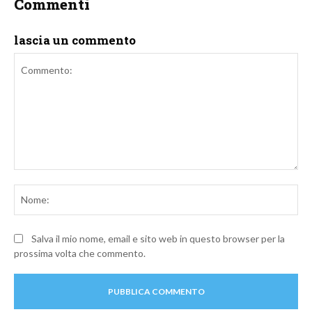
Commenti
lascia un commento
Commento:
No
Salva il mio nome, email e sito web in questo browser per la
prossima volta che commento.