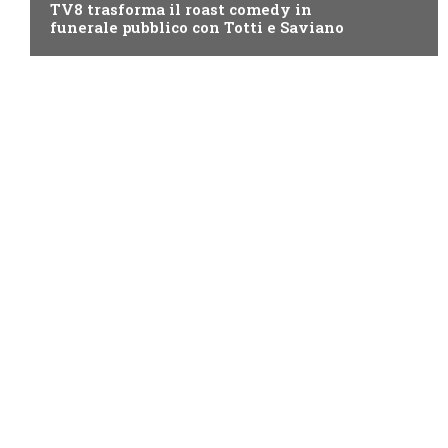
TV8 trasforma il roast comedy in
funerale pubblico con Totti e Saviano