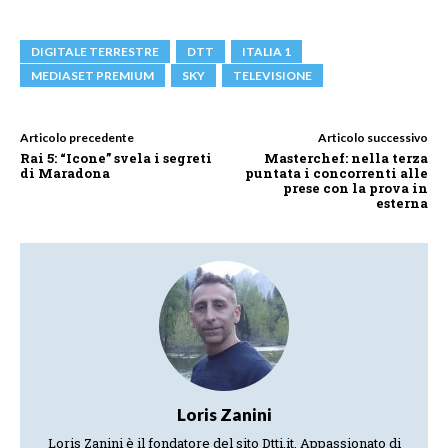
DIGITALE TERRESTRE
DTT
ITALIA 1
MEDIASET PREMIUM
SKY
TELEVISIONE
Articolo precedente
Articolo successivo
Rai 5: “Icone” svela i segreti
Masterchef: nella terza
di Maradona
puntata i concorrenti alle
prese con la prova in
esterna
Loris Zanini
Loris Zanini è il fondatore del sito Dtti.it. Appassionato di