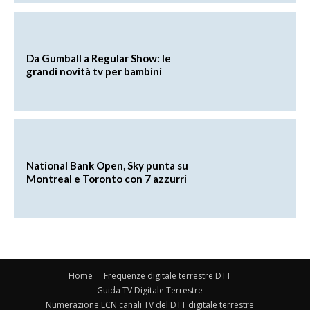
Da Gumball a Regular Show: le
grandi novità tv per bambini
National Bank Open, Sky punta su
Montreal e Toronto con 7 azzurri
Home
Frequenze digitale terrestre DTT
Guida TV Digitale Terrestre
Numerazione LCN canali TV del DTT digitale terrestre