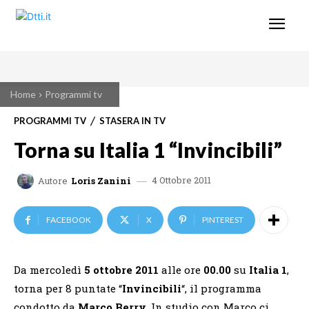
Home
Programmi tv
PROGRAMMI TV
STASERA IN TV
Torna su Italia 1 “Invincibili”
4 Ottobre 2011
Autore
Loris Zanini
FACEBOOK
X
PINTEREST
Da mercoledì
5 ottobre 2011
alle ore
00.00
su
Italia 1
,
torna per 8 puntate “
Invincibili
“, il programma
condotto da
Marco Berry
. In studio con Marco ci