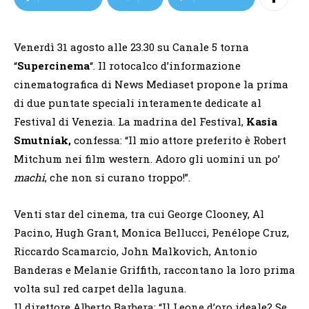
Venerdì 31 agosto alle 23.30 su Canale 5 torna
“
Supercinema
“. Il rotocalco d’informazione
cinematografica di News Mediaset propone la prima
di due puntate speciali interamente dedicate al
Festival di Venezia. La madrina del Festival,
Kasia
Smutniak,
confessa: “Il mio attore preferito è Robert
Mitchum nei film western. Adoro gli uomini un po’
machi
, che non si curano troppo!”.
Venti star del cinema, tra cui George Clooney, Al
Pacino, Hugh Grant, Monica Bellucci, Penélope Cruz,
Riccardo Scamarcio, John Malkovich, Antonio
Banderas e Melanie Griffith, raccontano la loro prima
volta sul red carpet della laguna.
Il direttore Alberto Barbera: “Il Leone d’oro ideale? Se