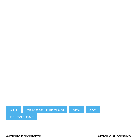
DTT
MEDIASET PREMIUM
MYA
SKY
TELEVISIONE
Articolo precedente
Articolo successivo