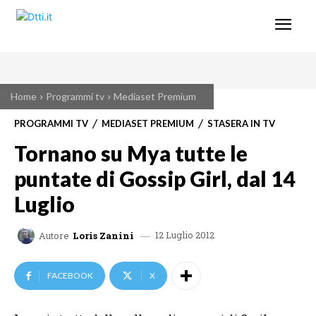
Home
Programmi tv
Mediaset Premium
PROGRAMMI TV
MEDIASET PREMIUM
STASERA IN TV
Tornano su Mya tutte le
puntate di Gossip Girl, dal 14
Luglio
12 Luglio 2012
Autore
Loris Zanini
FACEBOOK
X