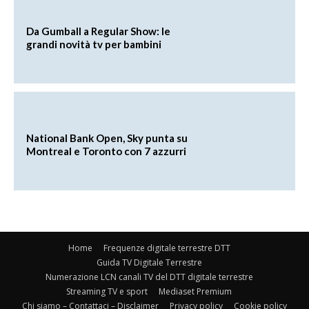
Da Gumball a Regular Show: le
grandi novità tv per bambini
National Bank Open, Sky punta su
Montreal e Toronto con 7 azzurri
Home
Frequenze digitale terrestre DTT
Guida TV Digitale Terrestre
Numerazione LCN canali TV del DTT digitale terrestre
Streaming TV e sport
Mediaset Premium
Chi siamo – Contattaci – Disclaimer
Privacy policy
Cookie policy