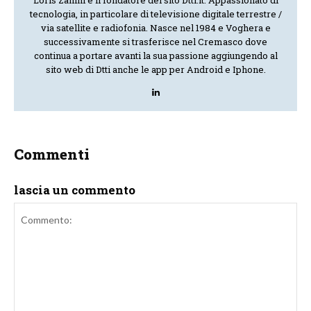
Loris Zanini è il fondatore del sito Dtti.it. Appassionato di
tecnologia, in particolare di televisione digitale terrestre /
via satellite e radiofonia. Nasce nel 1984 e Voghera e
successivamente si trasferisce nel Cremasco dove
continua a portare avanti la sua passione aggiungendo al
sito web di Dtti anche le app per Android e Iphone.
Commenti
lascia un commento