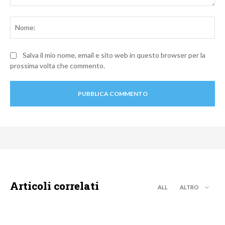
Commento:
No
Salva il mio nome, email e sito web in questo browser per la
prossima volta che commento.
Articoli correlati
ALL
ALTRO