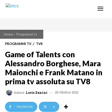
Home
Programmi tv
PROGRAMMI TV
TV8
Game of Talents con
Alessandro Borghese, Mara
Maionchi e Frank Matano in
prima tv assoluta su TV8
25 Ottobre 2021
Autore
Loris Zanini
FACEBOOK
X