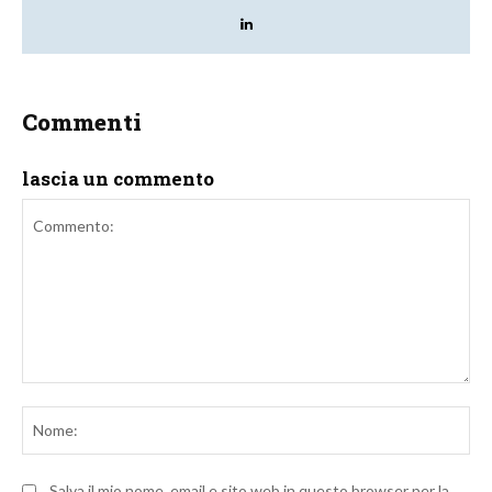
Commenti
lascia un commento
Commento:
No
Salva il mio nome, email e sito web in questo browser per la