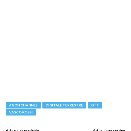
AGON CHANNEL
DIGITALE TERRESTRE
DTT
VASCO ROSSI
Articolo precedente
Articolo successivo