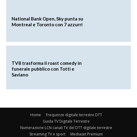
National Bank Open, Sky punta su
Montreal e Toronto con 7 azzurri
TV8 trasforma il roast comedy in
funerale pubblico con Totti e
Saviano
Home
Frequenze digitale terrestre DTT
Guida TV Digitale Terrestre
Numerazione LCN canali TV del DTT digitale terrestre
Streaming TV e sport
Mediaset Premium