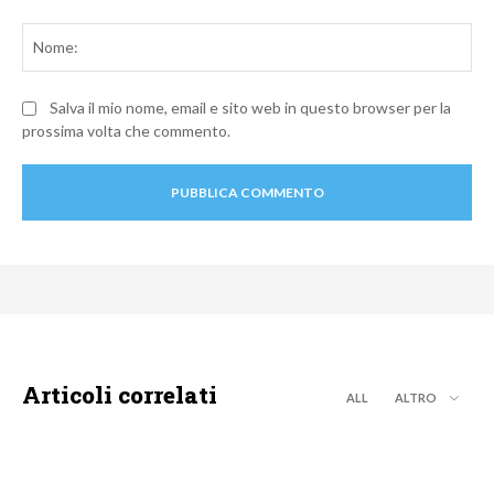
Commento:
No
Salva il mio nome, email e sito web in questo browser per la
prossima volta che commento.
Articoli correlati
ALL
ALTRO