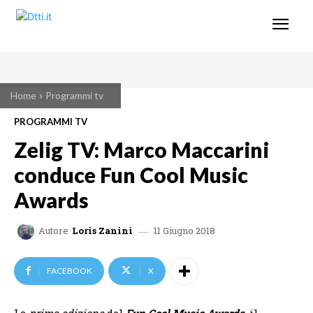
Home
Programmi tv
PROGRAMMI TV
Zelig TV: Marco Maccarini
conduce Fun Cool Music
Awards
11 Giugno 2018
Autore
Loris Zanini
FACEBOOK
X
La
prima edizione
del
Fun Cool Music Awards
, il