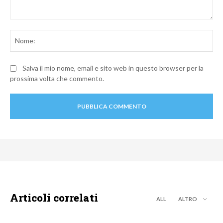
Commento:
No
Salva il mio nome, email e sito web in questo browser per la
prossima volta che commento.
Articoli correlati
ALL
ALTRO