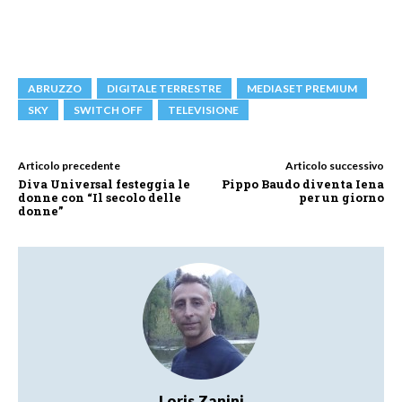
ABRUZZO
DIGITALE TERRESTRE
MEDIASET PREMIUM
SKY
SWITCH OFF
TELEVISIONE
Articolo precedente
Articolo successivo
Diva Universal festeggia le
Pippo Baudo diventa Iena
donne con “Il secolo delle
per un giorno
donne”
Loris Zanini